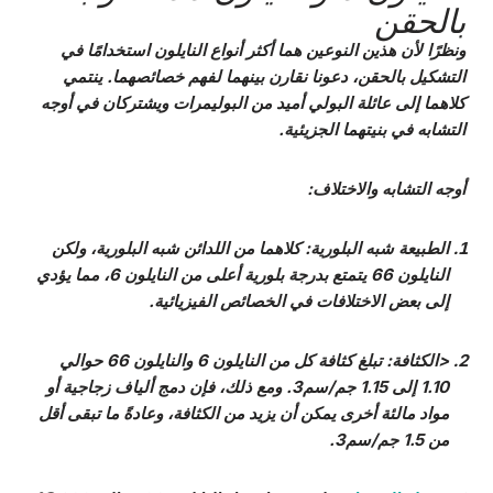
بالحقن
ونظرًا لأن هذين النوعين هما أكثر أنواع النايلون استخدامًا في
التشكيل بالحقن، دعونا نقارن بينهما لفهم خصائصهما. ينتمي
كلاهما إلى عائلة البولي أميد من البوليمرات ويشتركان في أوجه
التشابه في بنيتهما الجزيئية.
أوجه التشابه والاختلاف:
الطبيعة شبه البلورية
: كلاهما من اللدائن شبه البلورية، ولكن
النايلون 66 يتمتع بدرجة بلورية أعلى من النايلون 6، مما يؤدي
إلى بعض الاختلافات في الخصائص الفيزيائية.
<الكثافة: تبلغ كثافة كل من النايلون 6 والنايلون 66 حوالي
1.10 إلى 1.15 جم/سم3. ومع ذلك، فإن دمج ألياف زجاجية أو
مواد مالئة أخرى يمكن أن يزيد من الكثافة، وعادةً ما تبقى أقل
من 1.5 جم/سم3.