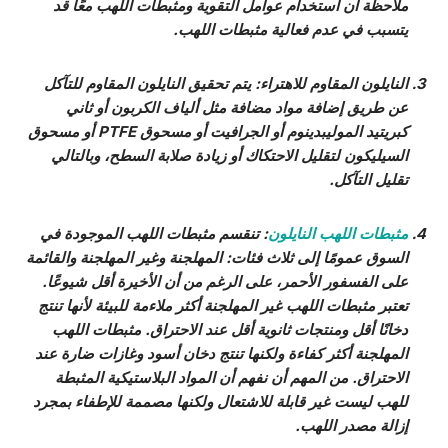
ملاحظة أن استخدام عوامل التقوية ومثبطات اللهب معًا قد
يتسبب في عدم فعالية مثبطات اللهب.
النايلون المقاوم للاهتراء
: يتم تحقيق النايلون المقاوم للتآكل
عن طريق إضافة مواد مضافة مثل ألياف الكربون أو ثاني
كبريتيد الموليبدينوم أو الجرافيت أو مسحوق PTFE أو مسحوق
السيليكون لتقليل الاحتكاك أو زيادة صلابة السطح، وبالتالي
تقليل التآكل.
مثبطات اللهب النايلون
: تنقسم مثبطات اللهب الموجودة في
السوق عمومًا إلى ثلاث فئات: المهلجنة وغير المهلجنة والقائمة
على الفسفور الأحمر، على الرغم من أن الأخيرة أقل شيوعًا.
تعتبر مثبطات اللهب غير المهلجنة أكثر ملاءمة للبيئة لأنها تنتج
دخانًا أقل ومنتجات ثانوية أقل عند الاحتراق. مثبطات اللهب
المهلجنة أكثر كفاءة ولكنها تنتج دخان أسود وغازات ضارة عند
الاحتراق. من المهم أن نفهم أن المواد البلاستيكية المثبطة
للهب ليست غير قابلة للاشتعال ولكنها مصممة للإطفاء بمجرد
إزالة مصدر اللهب.