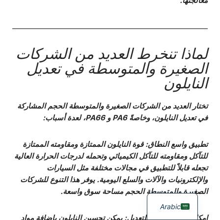
معالجتها.
لماذا تنخرط العديد من الشركات
الصغيرة والمتوسطة في تعديل
النايلون
تختار العديد من الشركات الصغيرة والمتوسطة الحجم المشاركة
في تعديل النايلون، وخاصةً PA6 و PA66، لعدة أسباب:
تطبيق واسع النطاق
: قوة النايلون الممتازة ومقاومته الممتازة
للتآكل ومقاومته للتآكل الكيميائي وتحمله لدرجات الحرارة العالية
تجعله قابلاً للتطبيق في مجالات مختلفة مثل السيارات
والإلكترونيات والآلات والسلع اليومية. يوفر هذا التنوع للشركات
الصغيرة والمتوسطة الحجم مساحة سوق واسعة.
Arabic
إمكانية تعديل عالية للتعديل
: يمكن تحسين النايلون بإضافة مواد