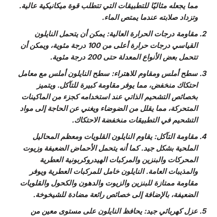
مما يجعله مثاليًا للتطبيقات التي تتطلب قوة ميكانيكية عالية.
وتزداد صلابته عندما يمتص الماء.
مقاومة درجات الحرارة العالية
: يمكن أن يتحمل النايلون
القياسي درجات حرارة أعلى من 100 درجة مئوية، ويمكن أن
تتحمل بعض الأنواع المعدلة حتى 200 درجة مئوية.
سطح أملس ومقاوم للاهتراء
: سطح النايلون أملس مع معامل
احتكاك منخفض، مما يوفر مقاومة كبيرة للتآكل. ويتميز
بخصائص التشحيم الذاتي عند استخدامه كجزء من الماكينات
المتحركة، مما يقلل من الضوضاء ويغني عن الحاجة إلى مواد
التشحيم في التطبيقات منخفضة الاحتكاك.
مقاومة التآكل
: يقاوم النايلون القلويات ومعظم المحاليل
الملحية بشكل جيد. كما أنه يتحمل الأحماض الضعيفة وزيوت
المحركات والبنزين والمركبات الهيدروكربونية العطرية
والمذيبات العامة. النايلون خامل للمركبات العطرية ويوفر
مقاومة ممتازة للبنزين والزيوت والدهون والكحول والقلويات
الضعيفة، بالإضافة إلى خصائص رائعة مضادة للشيخوخة.
عزل كهربائي جيد
: يحافظ النايلون على مستوى معين من