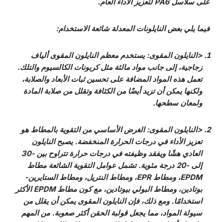
على سلاسل PA6 لتعزيز الأداء العام.
فيما يلي بعض النايلونات المعدلة شائعة الاستخدام:
<النايلون المقوى: يستخدم معظم النايلون المقوى ألياف
زجاجية، إلى جانب مواد مالئة مثل كربونات الكالسيوم والتلك.
تعمل هذه المواد المضافة على تحسين ثبات الأبعاد والصلابة،
ولكنها يمكن أن تزيد أيضًا من الكثافة وتقلل من صلابة المادة
ولمعان سطحها.
<النايلون المقوى: الغرض الأساسي من التقوية بالمطاط هو
تعزيز الأداء في درجات الحرارة المنخفضة. يصبح النايلون
العادي هشًا ويفقد وظيفته في درجات حرارة تتراوح بين -30
إلى -20 درجة مئوية. تشمل عوامل التقوية الشائعة مطاط
EPDM، ومطاط EPR، ومطاط النتريل، ومطاط الستايرين-
بوتادين، ومطاط البولي بيوتادين، مع كون مطاط EPDM الأكثر
استخدامًا. ومع ذلك، فإن النايلون المقوى يمكن أن يقلل من
سيولة المواد، مما يجعل قولبة الحقن أكثر صعوبة. من المهم