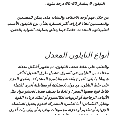
النايلون 6 بمقدار 50-60 درجة مئوية.
من خلال فهم أوجه الاختلاف والتشابه هذه، يمكن للمصنعين
والمصممين اتخاذ قرارات أكثر استنارة بشأن نوع النايلون الأنسب
لتطبيقاتهم المحددة، خاصةً فيما يتعلق بعمليات القولبة بالحقن.
أنواع النايلون المعدل
وللتغلب على نقاط ضعف النايلون، تم تطوير أشكال معدلة
مختلفة من النايلون في السوق. تشمل طرق التعديل الأكثر
شيوعًا ما يلي:
المزج والحشو و
البلمرة المشتركة
. ينطوي المزج
على خلط النايلون مع مواد بلاستيكية أو مطاطية أخرى لتكملة
نقاط قوة بعضها البعض؛ وعادةً ما يضيف تعديل الحشو مواد مثل
الألياف الزجاجية أو كربونات الكالسيوم أو التلك لزيادة القوة
وتقليل الانكماش؛ أما البلمرة المشتركة فتقوم بتعديل السلسلة
الجزيئية أو تطعيم أو تجزئة مجموعات وظيفية أو بوليمرات أخرى