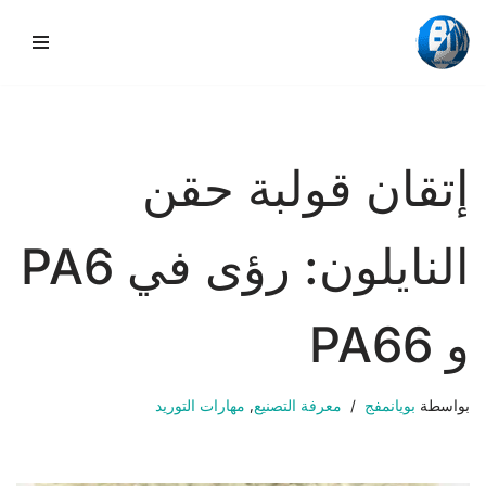
تخطي
إلى
المحتوى
إتقان قولبة حقن
النايلون: رؤى في PA6
و PA66
بواسطة
بويانمفج
معرفة التصنيع
,
مهارات التوريد