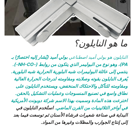
ما هو النايلون؟
النايلون هو بولي أميد اصطناعي
بولي أميد (يُشار إليه اختصارًا بـ
PA
)، وهو نوع من البوليمر الذي يتكون من روابط (-NH-CO-).
ينتمي إلى عائلة
البوليمرات شبه البلورية الحرارية شبه البلورية
.
يُعرف النايلون بقوته وصلابته ومقاومته لدرجات الحرارة العالية
ومقاومته للتآكل والاحتكاك المنخفض، ويستخدم النايلون على
نطاق واسع في تصنيع المنسوجات وعمليات التشكيل بالحقن.
اخترعت هذه المادة وسميت بهذا الاسم شركة دوبونت الأمريكية
في أواخر الثلاثينيات من القرن الماضي.
استُخدم النايلون في
البداية في صناعة شعيرات فرشاة الأسنان ثم توسعت فيما بعد
إلى إنتاج الجوارب والمظلات وغيرها من المواد.