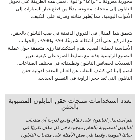
محورية معروفة بـ "براعة" و"قوة". تعمل هذه الطريقة على تحويل
النايلون إلى منتجات متنوعة، بدءًا من قطع غيار السيارات إلى
الأدوات اليومية، مما يُظهر متانته وقدرته على التكيف.
يتعمق هذا المقال في الفروق الدقيقة في صب النايلون بالحقن،
مع التركيز على أكثر أشكاله شيوعًا، PA6 وPA66، والجوانب
الأساسية لعملية الصب. يقدم استكشافنا رؤى متعمقة حول عملية
التصنيع الرئيسية هذه، مع تسليط الضوء على كيفية تعزيز
التعديلات لخصائص النايلون وتطبيقاته في مختلف الصناعات.
انضم إلينا في كشف النقاب عن العالم المعقد لقولبة حقن
النايلون التي تُعد حجر الزاوية في التصنيع الحديث.
تعدد استخدامات منتجات حقن النايلون المصبوبة
بالحقن
يتم استخدام النايلون على نطاق واسع لدرجة أن منتجات
النايلون المصبوبة بالحقن موجودة في كل مكان تقريبًا في
حياتنا اليومية. وفيما يلي بعض الأمثلة على منتجات النايلون