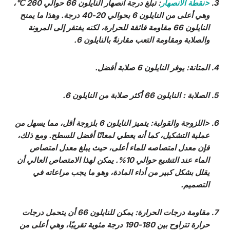
<
نقطة الانصهار
: تبلغ درجة انصهار النايلون 66 حوالي 260 ℃،
وهي أعلى من النايلون 6 بحوالي 20-40 درجة. وهذا ما يمنح
النايلون 66 مقاومة فائقة للحرارة، لكنه يفتقر إلى المرونة
والصلابة ومقاومة التعب مقارنةً بالنايلون 6.
المتانة
: يوفر النايلون 6 صلابة أفضل.
الصلابة
: النايلون 66 أكثر صلابة من النايلون 6.
<اللزوجة والقولبة: يتميز النايلون 6 بلزوجة أقل، مما يسهل من
عملية التشكيل، كما أنه يعطي لمعانًا أفضل للسطح. ومع ذلك،
فإن معدل امتصاصه للماء أعلى، حيث يبلغ معدل امتصاص
الماء عند التشبع حوالي 10%. يمكن لهذا الامتصاص العالي أن
يقلل بشكل كبير من أداء المادة، وهو ما يجب مراعاته في
التصميم.
مقاومة درجات الحرارة
: يمكن للنايلون 66 أن يتحمل درجات
حرارة تتراوح بين 180-190 درجة مئوية تقريبًا، وهي أعلى من