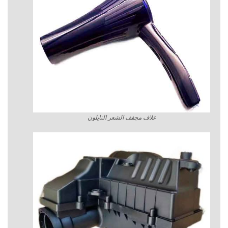
غلاف مجفف الشعر النايلون