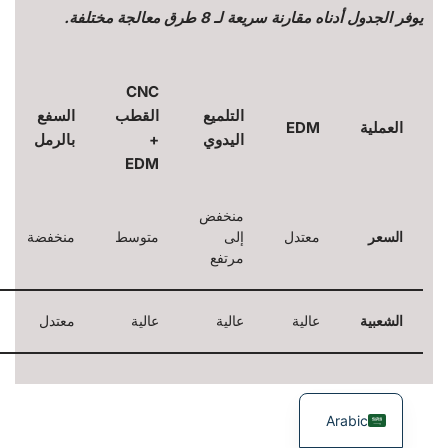
يوفر الجدول أدناه مقارنة سريعة لـ 8 طرق معالجة مختلفة.
CNC
التلميع
القطب
السفع
العملية
EDM
اليدوي
+
بالرمل
EDM
منخفض
السعر
معتدل
إلى
متوسط
منخفضة
مرتفع
الشعبية
عالية
عالية
عالية
معتدل
Arabic