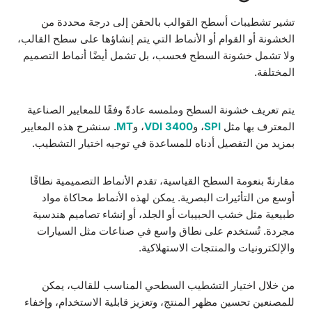
تشير تشطيبات أسطح القوالب بالحقن إلى درجة محددة من
الخشونة أو القوام أو الأنماط التي يتم إنشاؤها على سطح القالب،
ولا تشمل خشونة السطح فحسب، بل تشمل أيضًا أنماط التصميم
المختلفة.
يتم تعريف خشونة السطح وملمسه عادةً وفقًا للمعايير الصناعية
المعترف بها مثل
SPI
، و
VDI 3400
، و
MT
. سنشرح هذه المعايير
بمزيد من التفصيل أدناه للمساعدة في توجيه اختيار التشطيب.
مقارنةً بنعومة السطح القياسية، تقدم الأنماط التصميمية نطاقًا
أوسع من التأثيرات البصرية. يمكن لهذه الأنماط محاكاة مواد
طبيعية مثل خشب الحبيبات أو الجلد، أو إنشاء تصاميم هندسية
مجردة. تُستخدم على نطاق واسع في صناعات مثل السيارات
والإلكترونيات والمنتجات الاستهلاكية.
من خلال اختيار التشطيب السطحي المناسب للقالب، يمكن
للمصنعين تحسين مظهر المنتج، وتعزيز قابلية الاستخدام، وإخفاء