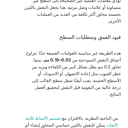
تؤدي معلمات العملية غير الصحيحة إلى أسطح غير
متساوية أو علامات وصل مرئية. هذا يجعل النقش بالليزر
بخمسة محاور أكثر تكلفة من العديد من العمليات
الأخرى.
قيود العمق ومتطلبات السطح
هذه الطريقة غير مناسبة للقوامات العميقة جدًا. تتراوح
أعماق النقش النموذجية من
0.02–0.15 مم
، بينما
تجاوز 0.2 مم يقلل بشكل كبير من الكفاءة ويزيد من
خطر العيوب مثل إعادة الانصهار، أو الاسوداد، أو
الأسطح الخشنة. يجب أيضًا صقل سطح القالب إلى
درجة عالية من النعومة قبل النقش لتحقيق أفضل
النتائج.
من الناحية النظرية، بالاقتران مع
تصميم الأنماط ثلاثية
الأبعاد
، يمكن للنقش بالليزر خماسي المحاور إنشاء أي