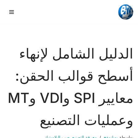
تخطي
إلى
المحتوى
الدليل الشامل لإنهاء
أسطح قوالب الحقن:
معايير SPI وVDI وMT
وعمليات التصنيع
بواسطة
بويانمفج
معرفة التصنيع
,
صب البلاستيك