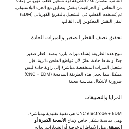
القالب. تتضمن هذه الطريقة أولاً تشغيل قطب كهربائي (عادةً
من النحاس أو الجرافيت) بنقش يتطابق مع الجزء البلاستيكي.
ثم يُستخدم القطب في التشغيل بالتفريغ الكهربائي (EDM)
لنقل النقش المعكوس إلى القالب.
تحقيق نصف القطر الصغير والميزات الحادة
تتيح هذه الطريقة إنشاء ميزات بارزة بنصف قطر صغير
جدًا أو نقاط حادة. نظرًا لأن قواطع الطحن دائرية، فإن
تشغيل الميزات المنخفضة مباشرةً إلى زاوية حادة ليس
ممكنًا، مما يجعل هذه الطريقة المدمجة (CNC + EDM)
ضرورية لأشكال هندسية معينة.
المزايا والتطبيقات
CNC electrode + EDM هي تقنية تقليدية ومباشرة.
وهي مناسبة بشكل خاص لإنتاج
الأنسجة الكبيرة أو
العميقة
، مثل الأنماط الزخرفية أو الشعارات. تعالج