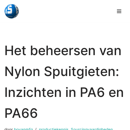
Overslaan
naar
inhoud
Het beheersen van
Nylon Spuitgieten:
Inzichten in PA6 en
PA66
door
boyanmfg
productiekennis
,
Sourcingvaardigheden