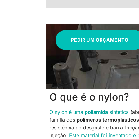
PEDIR UM ORÇAMENTO
O que é o nylon?
O nylon é uma
poliamida
sintética
(ab
família dos
polímeros termoplásticos
resistência ao desgaste e baixa fricç
injeção.
Este material foi inventado 