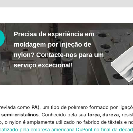
Precisa de experiência em
moldagem por injeção de
nylon? Contacte-nos para um
serviço excecional!
reviada como
PA
), um tipo de polímero formado por ligaç
 semi-cristalinos
. Conhecido pela sua
força, dureza,
resis
ão, o nylon é amplamente utilizado no fabrico de têxteis 
e batizado pela empresa americana DuPont no final da déca