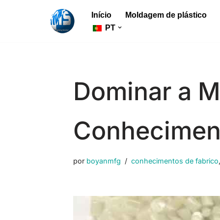
Início
Moldagem de plástico
Saltar
PT
para
o
conteúdo
Dominar a M
Conheciment
por
boyanmfg
conhecimentos de fabrico