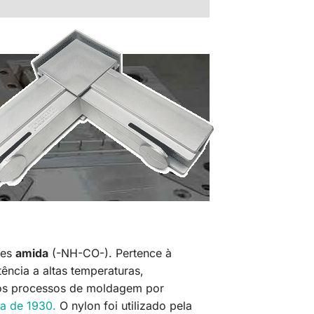
ões
amida
(-NH-CO-). Pertence à
tência a altas temperaturas,
e nos processos de moldagem por
da de 1930.
O nylon foi utilizado pela