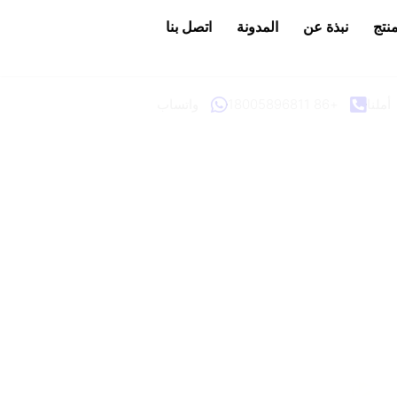
منتج
نبذة عن
المدونة
اتصل بنا
أملنا
+86 18005896811
واتساب
لطلب سهلة وموثوقة