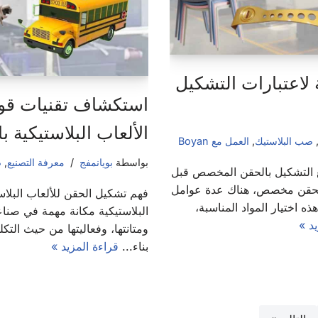
 لاعتبارات التشكيل
استكشاف تقنيات قو
الألعاب البلاستيكية ب
صب البلاستيك
,
العمل مع Boyan
بواسطة
بويانمفج
معرفة التصنيع
,
ص
 التشكيل بالحقن المخصص قبل
حقن مخصص، هناك عدة عوامل
فهم تشكيل الحقن للألعاب البلاس
ه اختيار المواد المناسبة،
البلاستيكية مكانة مهمة في صناع
يد »
ومتانتها، وفعاليتها من حيث التك
بناء...
قراءة المزيد »