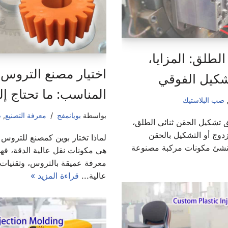
لطلق: المزايا،
اختيار مصنع التروس ا
تشكيل الفوقي
المناسب: ما تحتاج إ
صب البلاستيك
بواسطة
بويانمفج
معرفة التصنيع
,
ص
ق تشكيل الحقن ثنائي الطلق،
دوج أو التشكيل بالحقن
لماذا تختار بوين كمصنع للتروس ا
تُنشئ مكونات مركبة مصنوعة
هي مكونات نقل عالية الدقة، فه
معرفة عميقة بالتروس، وتقنيات
عالية...
قراءة المزيد »