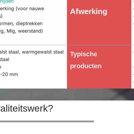
snijden
rking (voor nauwe
Afwerking
s)
ormen, dieptrekken
ig, Mig, weerstand)
st staal, warmgewalst staal
Typische
staal
producten
m
15-20 mm
liteitswerk?