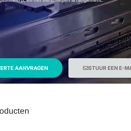
ngsontwerp, en het verschepen arrangement.
FERTE AANVRAGEN
STUUR EEN E-M
roducten