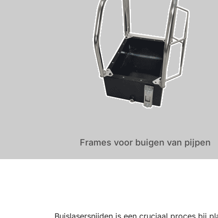
Frames voor buigen van pijpen
Buislasersnijden is een cruciaal proces bij 