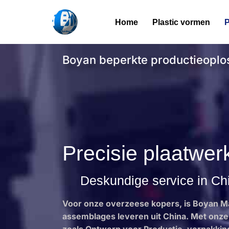
Home
Plastic vormen
P
Overslaan
naar
inhoud
Boyan beperkte productieoplo
Precisie plaatwer
Deskundige service in Ch
Voor onze overzeese kopers, is Boyan Ma
assemblages leveren uit China. Met onze 