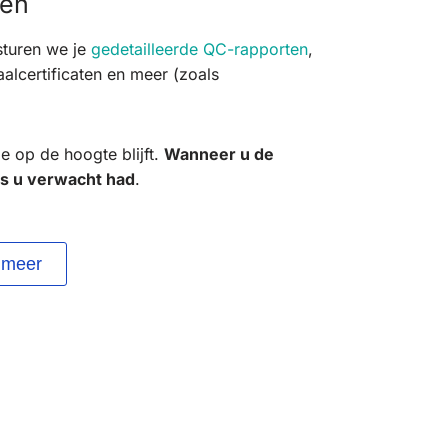
ten
sturen we je
gedetailleerde QC-rapporten
,
alcertificaten en meer (zoals
e op de hoogte blijft.
Wanneer u de
ls u verwacht had
.
 meer
Afmeting controleren met een schuifmaat