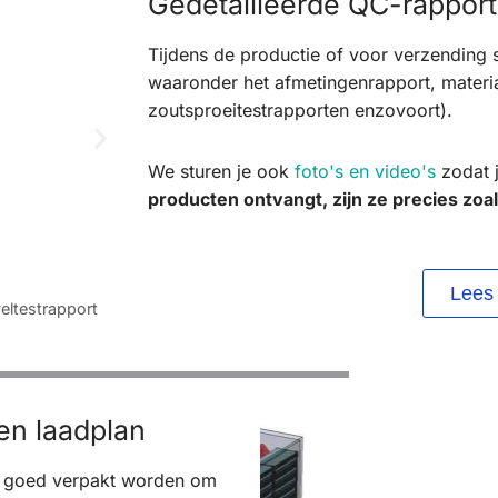
Gedetailleerde QC-rappor
Tijdens de productie of voor verzending 
waaronder het afmetingenrapport, materia
zoutsproeitestrapporten enzovoort).
We sturen je ook
foto's en video's
zodat j
producten ontvangt, zijn ze precies zoa
Lees
Rastertest voor poedercoating
en laadplan
n goed verpakt worden om