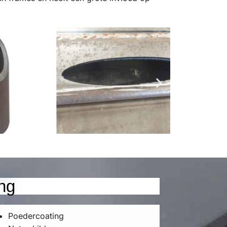
ng
Poedercoating