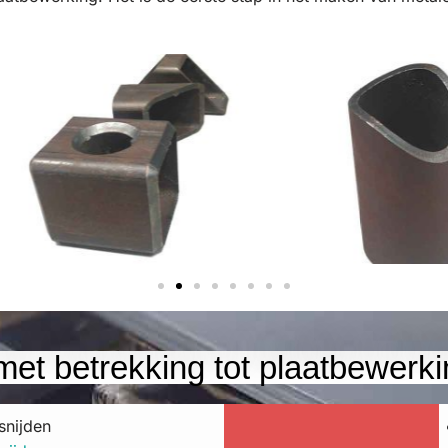
et betrekking tot plaatbewerki
snijden