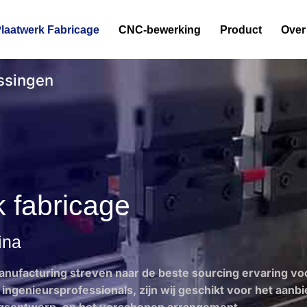
laatwerk Fabricage
CNC-bewerking
Product
Over
ssingen
k fabricage
ina
nufacturing streven naar de beste sourcing ervaring vo
ingenieursprofessionals, zijn wij geschikt voor het aan