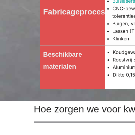
Buislaser
CNC-bewe
Fabricageprocessen
tolerantie
Buigen, v
Lassen (T
Klinken
Koudgewal
Beschikbare
Roestvrij 
materialen
Aluminiu
Dikte 0,
Hoe zorgen we voor kwa