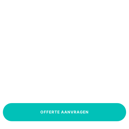
Bij Boyan Manufacturing Solutions zijn we er trots op
om
hoogwaardige spuitgietmatrijzen
en
gegoten
onderdelen
te leveren, samen met deskundige
technische ondersteuning
en
klantenservice
. Het
belangrijkste is dat we u helpen
binnen uw budget te
blijven!
OFFERTE AANVRAGEN