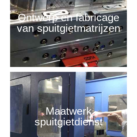
Ontwerp en fabricage
van spuitgietmatrijzen
Maatwerk
spuitgietdienst