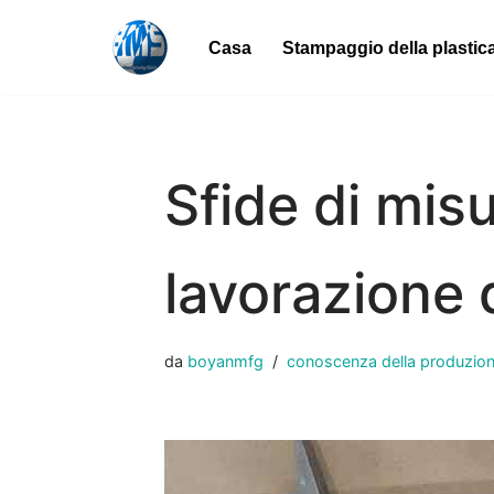
Casa
Stampaggio della plastic
Vai
al
contenuto
Sfide di misu
lavorazione 
da
boyanmfg
conoscenza della produzio