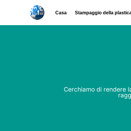
Casa
Stampaggio della plastic
Vai
al
contenuto
Cerchiamo di rendere la
ragg