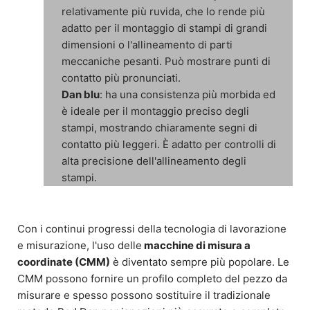
relativamente più ruvida, che lo rende più
adatto per il montaggio di stampi di grandi
dimensioni o l'allineamento di parti
meccaniche pesanti. Può mostrare punti di
contatto più pronunciati.
Dan blu
: ha una consistenza più morbida ed
è ideale per il montaggio preciso degli
stampi, mostrando chiaramente segni di
contatto più leggeri. È adatto per controlli di
alta precisione dell'allineamento degli
stampi.
Con i continui progressi della tecnologia di lavorazione
e misurazione, l'uso delle
macchine di misura a
coordinate (CMM)
è diventato sempre più popolare. Le
CMM possono fornire un profilo completo del pezzo da
misurare e spesso possono sostituire il tradizionale