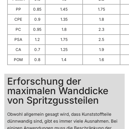
PP
0.85
1.45
1.75
CPE
0.9
1.35
1.8
PC
0.95
1.8
2.3
PSA
1.2
1.75
2.5
CA
0.7
1.25
1.9
POM
0.8
1.4
1.6
Erforschung der
maximalen Wanddicke
von Spritzgussteilen
Obwohl allgemein gesagt wird, dass Kunststoffteile
dünnwandig sind, gibt es immer viele Ausnahmen. Bei
einigen Anwendungen muss die Beschränkung der