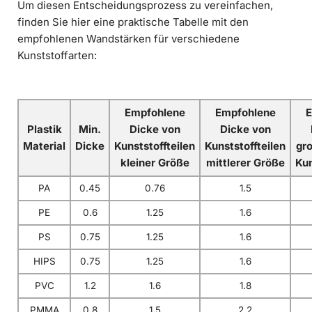
Um diesen Entscheidungsprozess zu vereinfachen,
finden Sie hier eine praktische Tabelle mit den
empfohlenen Wandstärken für verschiedene
Kunststoffarten:
Empfohlene
Empfohlene
E
Plastik
Min.
Dicke von
Dicke von
Material
Dicke
Kunststoffteilen
Kunststoffteilen
gr
kleiner Größe
mittlerer Größe
Kun
PA
0.45
0.76
1.5
PE
0.6
1.25
1.6
PS
0.75
1.25
1.6
HIPS
0.75
1.25
1.6
PVC
1.2
1.6
1.8
PMMA
0.8
1.5
2.2