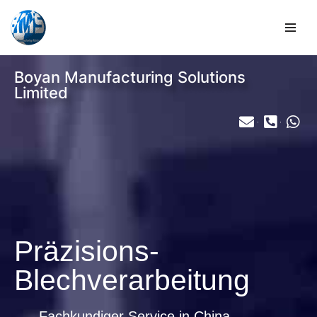
Zum
Inhalt
springen
Boyan Manufacturing Solutions
Limited
Präzisions-
Blechverarbeitung
Fachkundiger Service in China