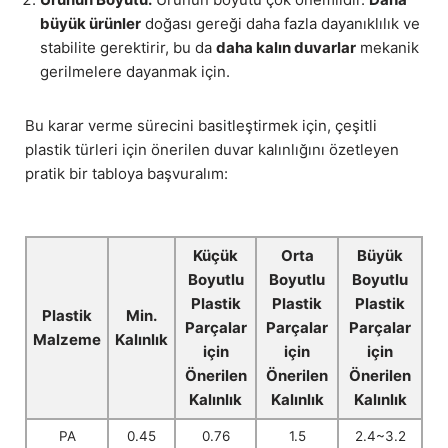
büyük ürünler
doğası gereği daha fazla dayanıklılık ve
stabilite gerektirir, bu da
daha kalın duvarlar
mekanik
gerilmelere dayanmak için.
Bu karar verme sürecini basitleştirmek için, çeşitli
plastik türleri için önerilen duvar kalınlığını özetleyen
pratik bir tabloya başvuralım:
Küçük
Orta
Büyük
Boyutlu
Boyutlu
Boyutlu
Plastik
Plastik
Plastik
Plastik
Min.
Parçalar
Parçalar
Parçalar
Malzeme
Kalınlık
için
için
için
Önerilen
Önerilen
Önerilen
Kalınlık
Kalınlık
Kalınlık
PA
0.45
0.76
1.5
2.4~3.2