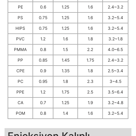
PE
0.6
1.25
1.6
2.4~3.2
PS
0.75
1.25
1.6
3.2~5.4
HIPS
0.75
1.25
1.6
3.2~5.4
PVC
1.2
1.6
1.8
3.2~1.8
PMMA
0.8
1.5
2.2
4.0~6.5
PP
0.85
1.45
1.75
2.4~3.2
CPE
0.9
1.35
1.8
2.5~3.4
PC
0.95
1.8
2.3
3~4.5
PPE
1.2
1.75
2.5
3.5~6.4
CA
0.7
1.25
1.9
3.2~4.8
POM
0.8
1.4
1.6
3.2~5.4
Enjeksiyon Kalıplı