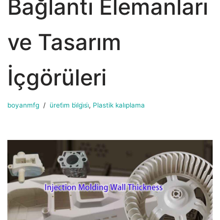
Bağlantı Elemanları
ve Tasarım
İçgörüleri
boyanmfg
üreti̇m bi̇lgi̇si̇
,
Plastik kalıplama