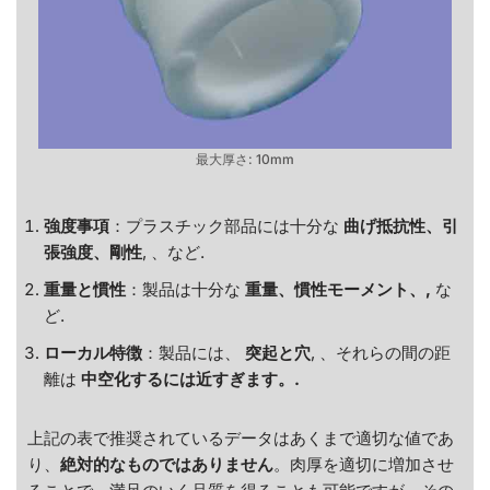
最大厚さ: 10mm
強度事項
：プラスチック部品には十分な
曲げ抵抗性、引
張強度、剛性
, 、など.
重量と慣性
：製品は十分な
重量、慣性モーメント、,
な
ど.
ローカル特徴
：製品には、
突起と穴
, 、それらの間の距
離は
中空化するには近すぎます。.
上記の表で推奨されているデータはあくまで適切な値であ
り、
絶対的なものではありません
。肉厚を適切に増加させ