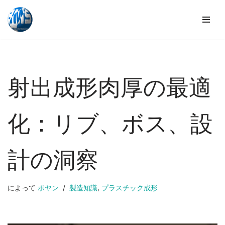
コ
ン
テ
ン
ツ
射出成形肉厚の最適
へ
ス
キ
化：リブ、ボス、設
ッ
プ
計の洞察
によって
ボヤン
製造知識
,
プラスチック成形