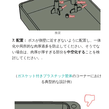
推奨
7. 配置：
ボスが側壁に近すぎないように配置し、一体
化や局所的な肉厚過多を防止してください。そうでな
い場合は、肉厚が厚すぎる部分を
中空化する
ことを検
討してください。.
（
ガスケット付きプラスチック筐体
のコーナーにおけ
る典型的な設計例）