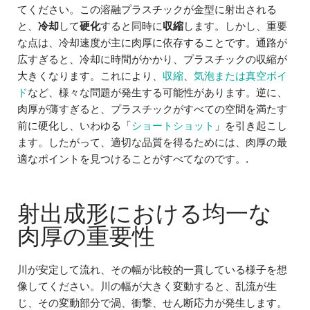
てください。この溶融プラスチックが金型に射出される
と、
冷却
して
硬化
すると同時に
収縮
します。しかし、重要
な点は、冷却速度が主に肉厚に依存することです。通路が
広すぎると、冷却に時間がかかり、プラスチックの収縮が
大きくなります。これにより、
収縮
、
気泡または真空ボイ
ド
など、様々な問題が発生する可能性があります。逆に、
肉厚が薄すぎると、プラスチックがすべての空間を満たす
前に硬化し、いわゆる「
ショートショット
」を引き起こし
ます。したがって、適切な品質を得るためには、肉厚の最
適なポイントを見つけることがすべてなのです。.
射出成形における均一な
肉厚の重要性
川が安定して流れ、その幅が比較的一貫している様子を想
像してください。川の幅が大きく変動すると、乱流が生
じ、その変動部分で渦、衝撃、せん断応力が発生します。