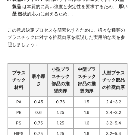
製品
は本質的に高い強度と安定性を要求するため、
厚い
壁
機械的応力に耐えるため。.
この意思決定プロセスを簡素化するために、様々な種類の
プラスチックに対する推奨肉厚を概説した実用的な表を参
照しましょう：
小型プラ
中型プラ
プラス
大型プラス
最小厚
スチック
スチック
チック
チック部品
さ
部品の推
部品の推
材料
の推奨肉厚
奨肉厚
奨肉厚
PA
0.45
0.76
1.5
2.4~3.2
PE
0.6
1.25
1.6
2.4~3.2
PS
0.75
1.25
1.6
3.2~5.4
HIPS
0.75
1.25
1.6
3.2~5.4