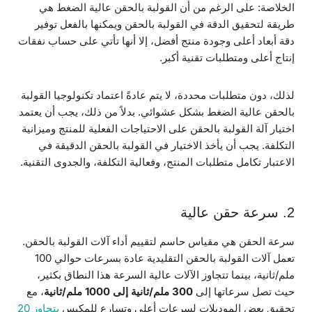
الخلاصة: على الرغم من أن القولبة بالحقن عالية الضغط هي
طريقة لتحقيق الدقة في القولبة بالحقن ويمكنها بالفعل توفير
دقة أبعاد أعلى وجودة منتج أفضل، إلا أنها تأتي على حساب نفقات
إنتاج أعلى ومتطلبات تقنية أكبر.
لذلك، دون متطلبات محددة، لا يتم عادةً اعتماد تكنولوجيا القولبة
بالحقن عالية الضغط بشكل عشوائي. بدلاً من ذلك، يجب أن يعتمد
اختيار آلة القولبة بالحقن على الاحتياجات الفعلية للمنتج وميزانية
التكلفة. يجب أن يأخذ الاختيار في القولبة بالحقن الدقيقة في
الاعتبار تكامل متطلبات المنتج، وفعالية التكلفة، والجدوى التقنية.
2. سرعة حقن عالية
سرعة الحقن هي مقياس حاسم لتقييم أداء آلات القولبة بالحقن.
تعمل آلات القولبة بالحقن التقليدية عادة بسرعات حوالي 100
ملم/ثانية، بينما تتجاوز الآلات عالية السرعة هذا النطاق بكثير،
حيث تصل سرعاتها إلى
300 ملم/ثانية إلى 1000 ملم/ثانية
، مع
تحقيق بعض الموديلات لسرعات أعلى وتسارع للمكبس
يتجاوز 20