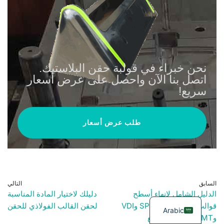
نحن خبراء في قولبة حقن البلاستيك.
اتصل بنا الآن واحصل على عرض أسعار
سريع!
طلب عرض أسعار
السابق
التالي
الدليل الشامل لإنهاء أسطح
دليلك لاختيار المادة المناسبة
قوالب الحقن: معايير SPI وVDI
لحقن القالب الفولاذي للحقن
Arabic
وMT وعمليات التصنيع