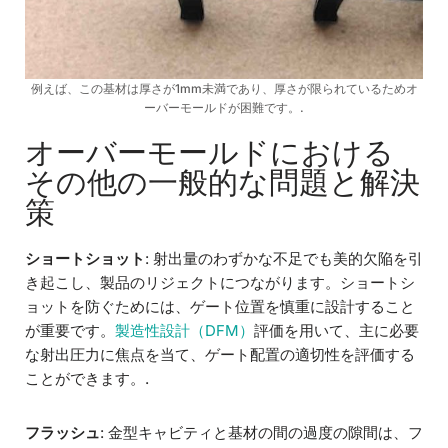
例えば、この基材は厚さが1mm未満であり、厚さが限られているためオ
ーバーモールドが困難です。.
オーバーモールドにおける
その他の一般的な問題と解決
策
ショートショット
: 射出量のわずかな不足でも美的欠陥を引
き起こし、製品のリジェクトにつながります。ショートシ
ョットを防ぐためには、ゲート位置を慎重に設計すること
が重要です。
製造性設計（DFM）
評価を用いて、主に必要
な射出圧力に焦点を当て、ゲート配置の適切性を評価する
ことができます。.
フラッシュ
: 金型キャビティと基材の間の過度の隙間は、フ