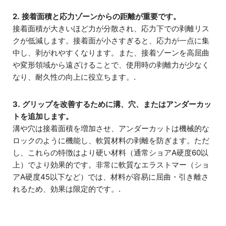
2. 接着面積と応力ゾーンからの距離が重要です。
接着面積が大きいほど力が分散され、応力下での剥離リス
クが低減します。接着面が小さすぎると、応力が一点に集
中し、剥がれやすくなります。また、接着ゾーンを高屈曲
や変形領域から遠ざけることで、使用時の剥離力が少なく
なり、耐久性の向上に役立ちます。.
3. グリップを改善するために溝、穴、またはアンダーカッ
トを追加します。
溝や穴は接着面積を増加させ、アンダーカットは機械的な
ロックのように機能し、軟質材料の剥離を防ぎます。ただ
し、これらの特徴はより硬い材料（通常ショアA硬度60以
上）でより効果的です。非常に軟質なエラストマー（ショ
アA硬度45以下など）では、材料が容易に屈曲・引き離さ
れるため、効果は限定的です。.