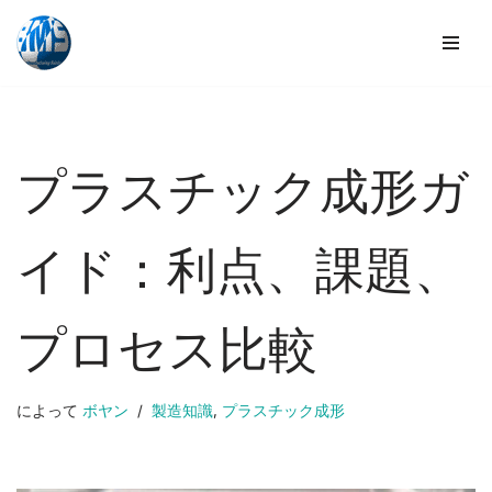
コ
ン
テ
ン
ツ
プラスチック成形ガ
へ
ス
キ
イド：利点、課題、
ッ
プ
プロセス比較
によって
ボヤン
製造知識
,
プラスチック成形