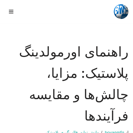
پرش
به
محتوا
راهنمای اورمولدینگ
پلاستیک: مزایا،
چالش‌ها و مقایسه
فرآیندها
از
boyanmfg
دانش تولید
,
قالب‌گیری پلاستیک