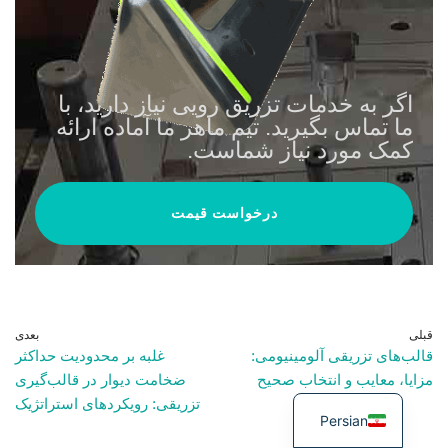
اگر به خدمات تزریق رویی نیاز دارید، با
ما تماس بگیرید. تیم ماهر ما آماده ارائه
کمک مورد نیاز شماست.
درخواست قیمت
قبلی
بعدی
قالب‌های تزریقی آلومینیومی:
غلبه بر محدودیت حداکثر
مزایا، معایب و انتخاب صحیح
ضخامت دیوار در قالب‌گیری
تزریقی: رویکردهای استراتژیک
Persian