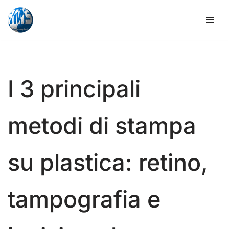
Vai
al
contenuto
I 3 principali
metodi di stampa
su plastica: retino,
tampografia e