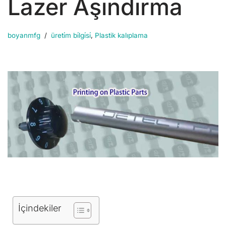
Lazer Aşındırma
boyanmfg
üreti̇m bi̇lgi̇si̇
,
Plastik kalıplama
İçindekiler