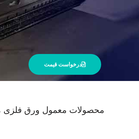
درخواست قیمت
محصولات معمول ورق فلزی م