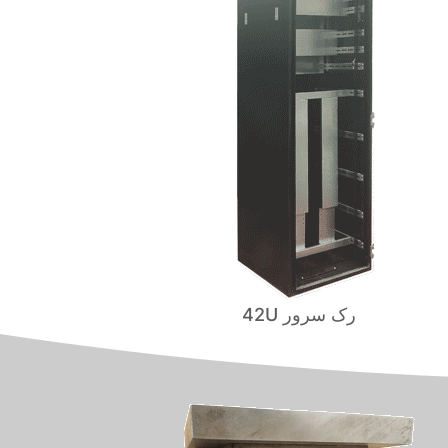
رک سرور 42U