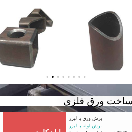
ه ساخت ورق فلزی
برش ورق با لیزر
برش لوله با لیزر