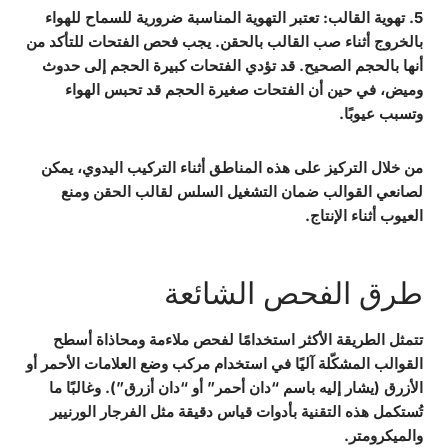
5. تهوية القالب
: تعتبر التهوية المناسبة ضرورية للسماح للهواء
بالخروج أثناء صب القالب بالحقن. يجب فحص الفتحات للتأكد من
أنها بالحجم الصحيح. قد تؤدي الفتحات كبيرة الحجم إلى حدوث
وميض، في حين أن الفتحات صغيرة الحجم قد تحبس الهواء
وتسبب عيوبًا.
من خلال التركيز على هذه المناطق أثناء التركيب اليدوي، يمكن
لصانعي القوالب ضمان التشغيل السلس لقالب الحقن ومنع
العيوب أثناء الإنتاج.
طرق الفحص الشائعة
تتمثل الطريقة الأكثر استخدامًا لفحص ملاءمة ومحاذاة أسطح
القوالب المشكّلة آليًا في استخدام مركب وضع العلامات الأحمر أو
الأزرق (يشار إليه باسم “دان أحمر” أو “دان أزرق”). وغالبًا ما
تُستكمل هذه التقنية بأدوات قياس دقيقة مثل الفرجار الورنيير
والميكرومتر.