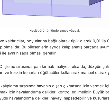
Kesit görünümünde zımba yüzeyi.
 ve kaldırıcılar, boyutlarına bağlı olarak tipik olarak 0,01 i
p olmalıdır. Bu bileşenlerin ayrıca kalıplanmış parçada uyum
 ile aynı hizada olması gerekir.
C işleme sırasında pah kırmak maliyetli olsa da, düzgün çal
arı ve keskin kenarları öğütücüler kullanarak manuel olarak
 kalıplama sırasında havanın dışarı çıkmasına izin vermek iç
ak için havalandırma delikleri kontrol edilmelidir. Büyük bo
tlu havalandırma delikleri havayı hapsedebilir ve kusurlara