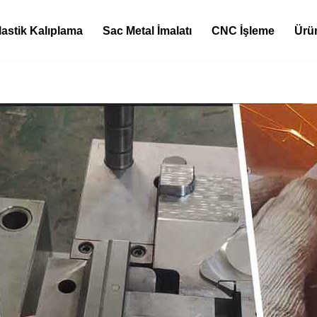
lastik Kalıplama
Sac Metal İmalatı
CNC İşleme
Ürü