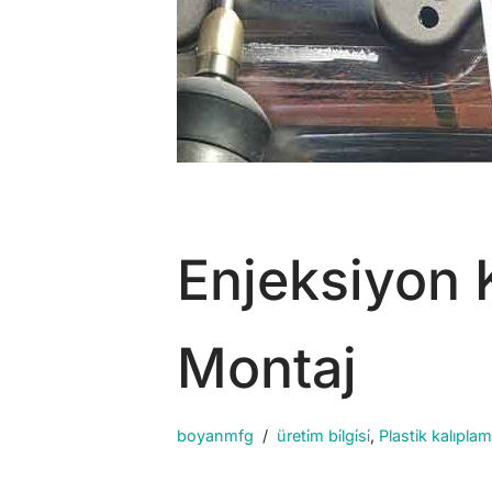
Enjeksiyon 
Montaj
boyanmfg
üreti̇m bi̇lgi̇si̇
,
Plastik kalıpla