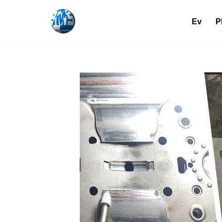
Ev
P
İçeriğe
geç