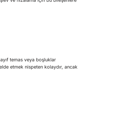
işlev ve hizalama için bu bileşenlere
zayıf temas veya boşluklar
elde etmek nispeten kolaydır, ancak
.