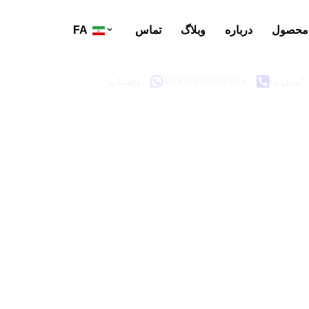
محصول
درباره
وبلاگ
تماس
FA
ایمیل ما
+86 18005896811
واتساپ
سان و قابل اطمینان