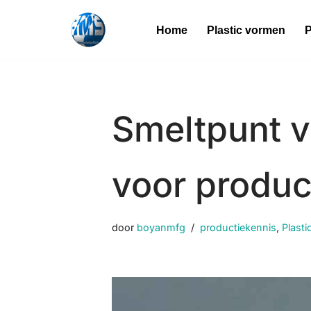
Home
Plastic vormen
P
Overslaan
naar
inhoud
Smeltpunt v
voor produc
door
boyanmfg
productiekennis
,
Plasti