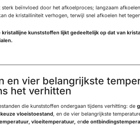
dt sterk beïnvloed door het afkoelproces; langzaam afkoelen
kan de kristalliniteit verhogen, terwijl snel afkoelen het tege
ristallijne kunststoffen lijkt gedeeltelijk op dat van krist
alen.
n en vier belangrijkste tempe
ns het verhitten
estanden die kunststoffen ondergaan tijdens verhitting: de
g
skeuze vloeistoestand
, en de vier belangrijkste temperat
emperatuur, vloeitemperatuur,
en
de ontbindingstempera