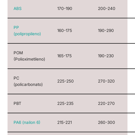
ABS
170-190
200-240
PP
160-175
190-290
(polipropileno)
POM
165-175
190-230
(Polioximetileno)
PC
225-250
270-320
(policarbonato)
PBT
225-235
220-270
PA6 (nailon 6)
215-221
260-300