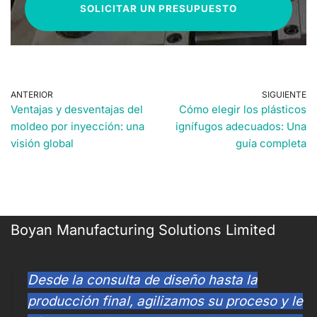
SOLICITAR UN PRESUPUESTO
ANTERIOR
SIGUIENTE
Ventajas y desventajas del
Cómo elegir los plásticos
moldeo por inyección: una
ignífugos adecuados: Una
visión global
guía completa
Boyan Manufacturing Solutions Limited
Desde la consulta de diseño hasta la
producción final, agilizamos su proceso y le