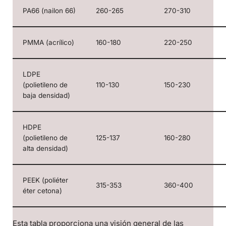
PA66 (nailon 66)
260-265
270-310
PMMA (acrílico)
160-180
220-250
LDPE
(polietileno de
110-130
150-230
baja densidad)
HDPE
(polietileno de
125-137
160-280
alta densidad)
PEEK (poliéter
315-353
360-400
éter cetona)
Esta tabla proporciona una visión general de las