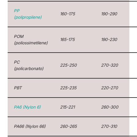
PP
160-175
190-290
(polipropilene)
POM
165-175
190-230
(poliossimetilene)
PC
225-250
270-320
(policarbonato)
PBT
225-235
220-270
PA6 (Nylon 6)
215-221
260-300
PA66 (Nylon 66)
260-265
270-310