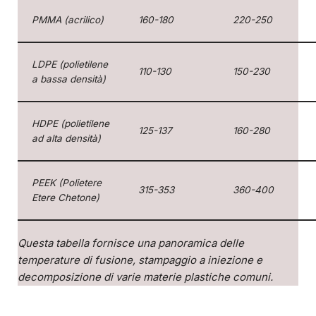
PMMA (acrilico)
160-180
220-250
LDPE (polietilene
110-130
150-230
a bassa densità)
HDPE (polietilene
125-137
160-280
ad alta densità)
PEEK (Polietere
315-353
360-400
Etere Chetone)
Questa tabella fornisce una panoramica delle
temperature di fusione, stampaggio a iniezione e
decomposizione di varie materie plastiche comuni.