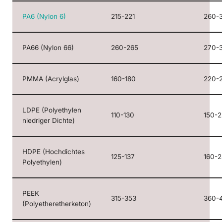
PA6 (Nylon 6)
215-221
260-
PA66 (Nylon 66)
260-265
270-
PMMA (Acrylglas)
160-180
220-
LDPE (Polyethylen
110-130
150-
niedriger Dichte)
HDPE (Hochdichtes
125-137
160-
Polyethylen)
PEEK
315-353
360-
(Polyetheretherketon)