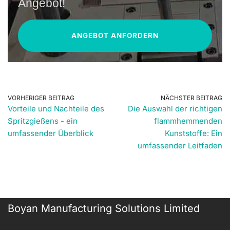
Angebot!
ANGEBOT ANFORDERN
VORHERIGER BEITRAG
NÄCHSTER BEITRAG
Vorteile und Nachteile des
Die Auswahl der richtigen
Spritzgießens - ein
flammhemmenden
umfassender Überblick
Kunststoffe: Ein
umfassender Leitfaden
Boyan Manufacturing Solutions Limited