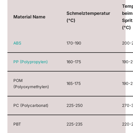
Temp
Schmelztemperatur
beim
Material Name
(°C)
Spri
(°C)
ABS
170-190
200-
PP (Polypropylen)
160-175
190-
POM
165-175
190-
(Polyoxymethylen)
PC (Polycarbonat)
225-250
270-
PBT
225-235
220-