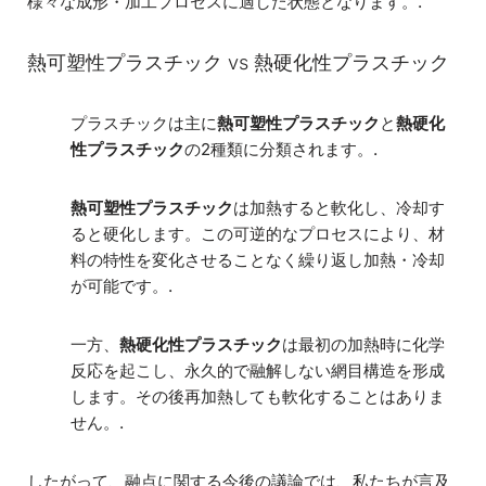
様々な成形・加工プロセスに適した状態となります。.
熱可塑性プラスチック vs 熱硬化性プラスチック
プラスチックは主に
熱可塑性プラスチック
と
熱硬化
性プラスチック
の2種類に分類されます。.
熱可塑性プラスチック
は加熱すると軟化し、冷却す
ると硬化します。この可逆的なプロセスにより、材
料の特性を変化させることなく繰り返し加熱・冷却
が可能です。.
一方、
熱硬化性プラスチック
は最初の加熱時に化学
反応を起こし、永久的で融解しない網目構造を形成
します。その後再加熱しても軟化することはありま
せん。.
したがって、融点に関する今後の議論では、私たちが言及