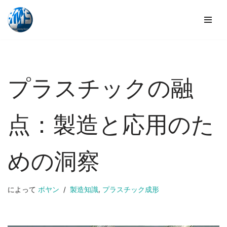
コ
ン
テ
ン
ツ
プラスチックの融
へ
ス
キ
点：製造と応用のた
ッ
プ
めの洞察
によって
ボヤン
製造知識
,
プラスチック成形