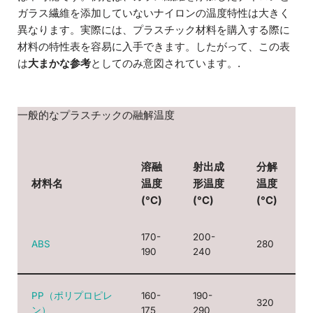
ガラス繊維を添加していないナイロンの温度特性は大きく
異なります。実際には、プラスチック材料を購入する際に
材料の特性表を容易に入手できます。したがって、この表
は
大まかな参考
としてのみ意図されています。.
一般的なプラスチックの融解温度
溶融
射出成
分解
材料名
温度
形温度
温度
(°C)
(°C)
(°C)
170-
200-
ABS
280
190
240
PP（ポリプロピレ
160-
190-
320
ン）
175
290