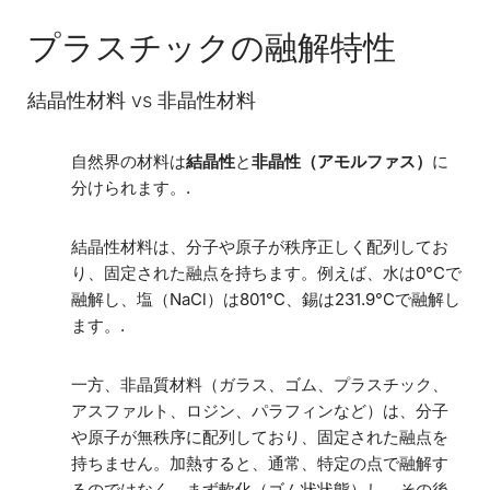
プラスチックの融解特性
結晶性材料 vs 非晶性材料
自然界の材料は
結晶性
と
非晶性（アモルファス）
に
分けられます。.
結晶性材料は、分子や原子が秩序正しく配列してお
り、固定された融点を持ちます。例えば、水は0°Cで
融解し、塩（NaCl）は801°C、錫は231.9°Cで融解し
ます。.
一方、非晶質材料（ガラス、ゴム、プラスチック、
アスファルト、ロジン、パラフィンなど）は、分子
や原子が無秩序に配列しており、固定された融点を
持ちません。加熱すると、通常、特定の点で融解す
るのではなく、まず軟化（ゴム状状態）し、その後