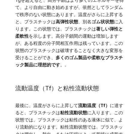
Tgを超えると、高分子鎖はより多くのエネルギーを得
て、より自由に動き始めますが、依然としてランダム
で秩序のない状態にあります。温度がさらに上昇する
と、プラスチックは
高弾性状態
、別名
ゴム状状態
に入
ります。この状態では、プラスチックは
著しい弾性と
柔軟性
を示します。高分子鎖間の運動は増加します
が、ある程度の分子間相互作用は残っています。この
状態のプラスチックは破壊することなく大きな変形を
受けることができ、
多くのゴム製品や柔軟なプラスチ
ック製品に理想的です
。.
流動温度（Tf）と粘性流動状態
最後に、温度がさらに上昇して
流動温度（Tf）
に達す
ると、プラスチックは
粘性流動状態
に入ります。この
状態では、プラスチックは粘性のある液体に似て、よ
り流動的になります。粘性流動状態では、プラスチッ