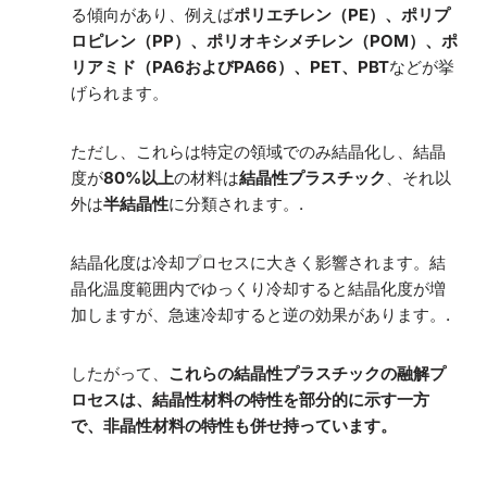
る傾向があり、例えば
ポリエチレン（PE）、ポリプ
ロピレン（PP）、ポリオキシメチレン（POM）、ポ
リアミド（PA6およびPA66）、PET、PBT
などが挙
げられます。
ただし、これらは特定の領域でのみ結晶化し、結晶
度が
80%以上
の材料は
結晶性プラスチック
、それ以
外は
半結晶性
に分類されます。.
結晶化度は冷却プロセスに大きく影響されます。結
晶化温度範囲内でゆっくり冷却すると結晶化度が増
加しますが、急速冷却すると逆の効果があります。.
したがって、
これらの結晶性プラスチックの融解プ
ロセスは、結晶性材料の特性を部分的に示す一方
で、非晶性材料の特性も併せ持っています。