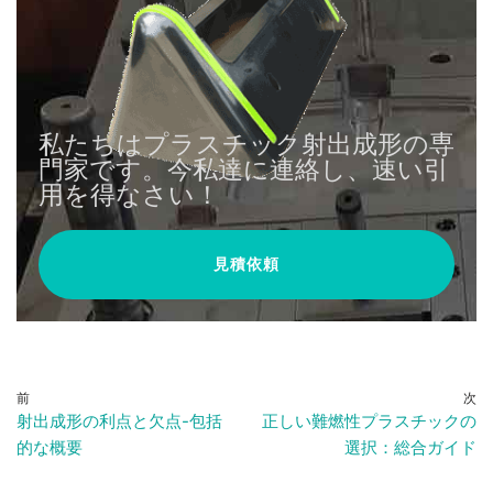
私たちはプラスチック射出成形の専
門家です。今私達に連絡し、速い引
用を得なさい！
見積依頼
前
次
射出成形の利点と欠点-包括
正しい難燃性プラスチックの
的な概要
選択：総合ガイド