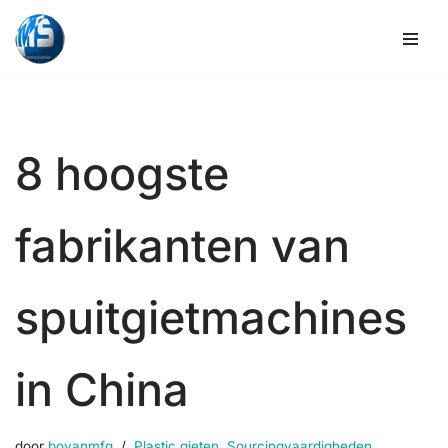
Overslaan
naar
inhoud
8 hoogste
fabrikanten van
spuitgietmachines
in China
door
boyanmfg
Plastic gieten
,
Sourcingvaardigheden