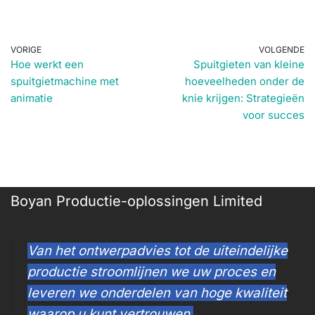
VORIGE
VOLGENDE
Hoe werkt een
Spuitgieten van kleine
spuitgietmachine met
hoeveelheden onder de
animatie
knie krijgen: Strategieën
voor succes
Boyan Productie-oplossingen Limited
Van het ontwerpadvies tot de uiteindelijke
productie stroomlijnen we uw proces en
leveren we onderdelen van hoge kwaliteit
waarop u kunt vertrouwen.