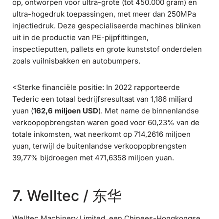
op, ontworpen voor ultra-grote (tot 450.000 gram) en
ultra-hogedruk toepassingen, met meer dan 250MPa
injectiedruk. Deze gespecialiseerde machines blinken
uit in de productie van PE-pijpfittingen,
inspectieputten, pallets en grote kunststof onderdelen
zoals vuilnisbakken en autobumpers.
<Sterke financiële positie: In 2022 rapporteerde
Tederic een totaal bedrijfsresultaat van 1,186 miljard
yuan (
162,6 miljoen USD
). Met name de binnenlandse
verkoopopbrengsten waren goed voor 60,23% van de
totale inkomsten, wat neerkomt op 714,2616 miljoen
yuan, terwijl de buitenlandse verkoopopbrengsten
39,77% bijdroegen met 471,6358 miljoen yuan.
7. Welltec / 东华
Welltec Machinery Limited, een Chinees-Hongkongse