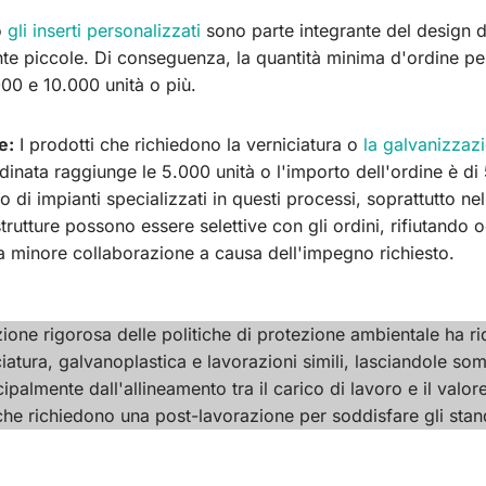
o
gli inserti personalizzati
sono parte integrante del design de
nte piccole. Di conseguenza, la quantità minima d'ordine per
00 e 10.000 unità o più.
e:
I prodotti che richiedono la verniciatura o
la galvanizzaz
rdinata raggiunge le 5.000 unità o l'importo dell'ordine è d
o di impianti specializzati in questi processi, soprattutto ne
 strutture possono essere selettive con gli ordini, rifiutando 
a minore collaborazione a causa dell'impegno richiesto.
ione rigorosa delle politiche di protezione ambientale ha ri
ciatura, galvanoplastica e lavorazioni simili, lasciandole som
cipalmente dall'allineamento tra il carico di lavoro e il valo
 che richiedono una post-lavorazione per soddisfare gli stand