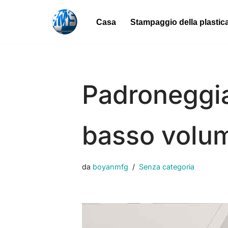
Casa
Stampaggio della plastic
Vai
al
contenuto
Padroneggia
basso volum
da
boyanmfg
Senza categoria