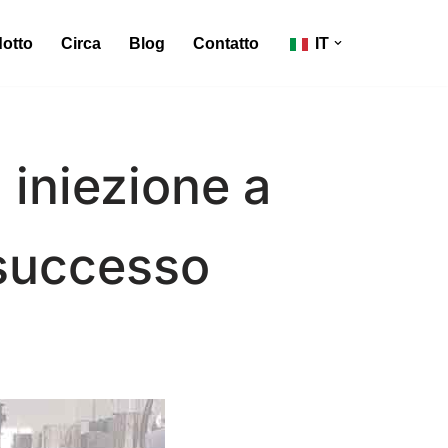
otto
Circa
Blog
Contatto
IT
 iniezione a
 successo