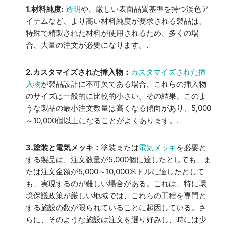
1.材料純度:
透明
や、厳しい表面品質基準を持つ淡色ア
イテムなど、より高い材料純度が要求される製品は、
特殊で精製された材料が使用されるため、多くの場
合、大量の注文が必要になります。.
2.カスタマイズされた挿入物：
カスタマイズされた挿
入物
が製品設計に不可欠である場合、これらの挿入物
のサイズは一般的に比較的小さい。その結果、このよ
うな製品の最小注文数量は高くなる傾向があり、5,000
～10,000個以上になることがよくあります。.
3.塗装と電気メッキ：
塗装または
電気メッキ
を必要と
する製品は、注文数量が5,000個に達したとしても、ま
たは注文金額が5,000～10,000米ドルに達したとして
も、実現するのが難しい場合がある。これは、特に環
境保護政策が厳しい地域では、これらの工程を専門と
する施設の数が限られていることに起因している。さ
らに、そのような施設は注文を選り好みし、時には少