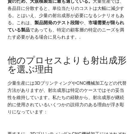
資のため、大規模製造に最も適している。
大量生産では、
各品目に分散すると、単位当たりのコストは大幅に減少す
る。とはいえ、少量の射出成形が必要になるシナリオもあ
る。これは、
製品開発のテスト段階
や、
市場需要が限られ
ている製品
であっても、特定の顧客層の特定のニーズを満
たす必要がある場合に見られます。.
他のプロセスよりも射出成形
を選ぶ理由
少量生産には3DプリンティングやCNC機械加工などの代替
方法がありますが、射出成形は特定のケースではその妥当
性を維持しています。私たちの経験から、射出成形が継続
的に使用されているいくつかの説得力のある理由が浮き彫
りになっています：
要するに、3DプリンティングとCNC機械加工にはそれぞれ