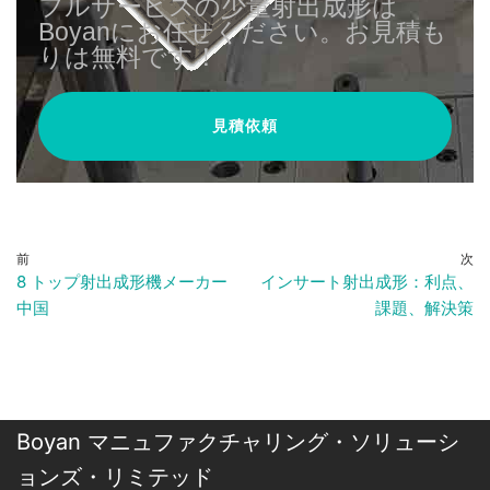
フルサービスの少量射出成形は
Boyanにお任せください。お見積も
りは無料です！
見積依頼
前
次
8 トップ射出成形機メーカー
インサート射出成形：利点、
中国
課題、解決策
Boyan マニュファクチャリング・ソリューシ
ョンズ・リミテッド