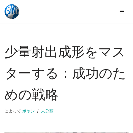
コ
ン
テ
ン
ツ
少量射出成形をマス
へ
ス
キ
ターする：成功のた
ッ
プ
めの戦略
によって
ボヤン
未分類