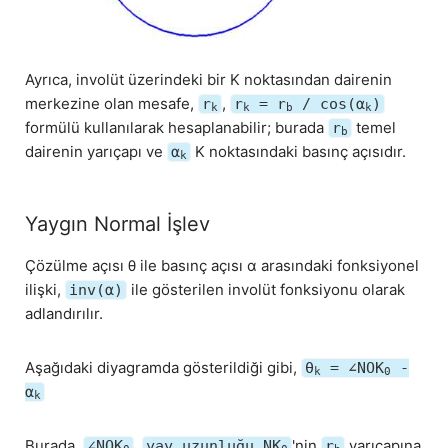
Ayrıca, involüt üzerindeki bir K noktasından dairenin
merkezine olan mesafe,
,
r
r
= r
/ cos(α
)
k
k
b
k
formülü kullanılarak hesaplanabilir; burada
temel
r
b
dairenin yarıçapı ve
K noktasındaki basınç açısıdır.
α
k
Yaygın Normal İşlev
Çözülme açısı θ ile basınç açısı α arasındaki fonksiyonel
ilişki,
ile gösterilen involüt fonksiyonu olarak
inv(α)
adlandırılır.
Aşağıdaki diyagramda gösterildiği gibi,
θ
= ∠NOK
-
k
0
α
k
Burada,
,
'nin
yarıçapına
∠NOK
yay uzunluğu NK
r