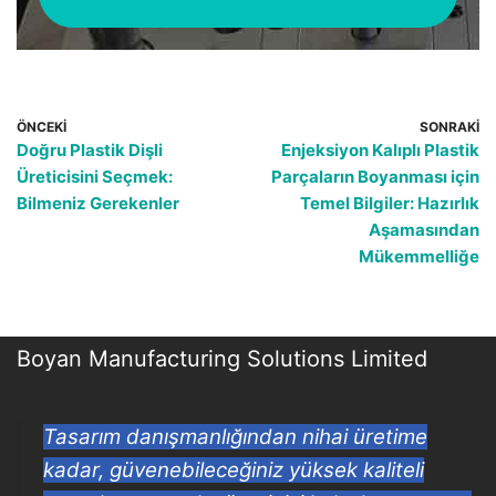
ÖNCEKI
SONRAKI
Doğru Plastik Dişli
Enjeksiyon Kalıplı Plastik
Üreticisini Seçmek:
Parçaların Boyanması için
Bilmeniz Gerekenler
Temel Bilgiler: Hazırlık
Aşamasından
Mükemmelliğe
Boyan Manufacturing Solutions Limited
Tasarım danışmanlığından nihai üretime
kadar, güvenebileceğiniz yüksek kaliteli