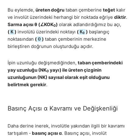
Bu eylemde,
üreten doğru
taban çemberine
teğet
kalır
ve involüt üzerindeki herhangi bir noktada eğriye
diktir
.
Sarma açısı θ (∠KOK
)
olarak adlandırdığımız bu açı,
0
(
)
involütü üzerindeki noktayı
(
)
başlangıç
K
K
0
noktasından
(
)
taban çemberinin merkezine
O
birleştiren doğrunun oluşturduğu açıdır.
İpin uzunluğu değişmediğinden,
taban çemberindeki
yay uzunluğu (NK
yayı) ile üreten çizginin
0
uzunluğunun (NK) sayısal olarak eşit olduğunu
belirtmek gerekir
.
Basınç Açısı α Kavramı ve Değişkenliği
Daha derine inerek, involütle yakından ilgili bir kavramı
tartışalım -
basınç açısı α
. Basınç açısı, involüt