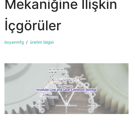
Mekaniğine İlişkin
İçgörüler
boyanmfg
üreti̇m bi̇lgi̇si̇