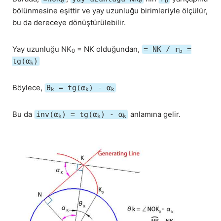
0
0
b
bölünmesine eşittir ve yay uzunluğu birimleriyle ölçülür,
bu da dereceye dönüştürülebilir.
Yay uzunluğu NK
= NK olduğundan,
= NK / r
=
0
b
tg(α
)
k
Böylece,
θ
= tg(α
) - α
k
k
k
Bu da
anlamına gelir.
inv(α
) = tg(α
) - α
k
k
k