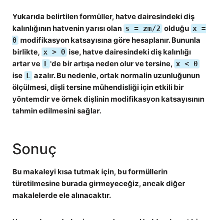
Yukarıda belirtilen formüller, hatve dairesindeki diş
kalınlığının hatvenin yarısı olan
olduğu
s = zm/2
x =
modifikasyon katsayısına göre hesaplanır. Bununla
0
birlikte,
ise, hatve dairesindeki diş kalınlığı
x > 0
artar ve
'de bir artışa neden olur ve tersine,
L
x < 0
ise
azalır. Bu nedenle, ortak normalin uzunluğunun
L
ölçülmesi, dişli tersine mühendisliği için etkili bir
yöntemdir ve örnek dişlinin modifikasyon katsayısının
tahmin edilmesini sağlar.
Sonuç
Bu makaleyi kısa tutmak için, bu formüllerin
türetilmesine burada girmeyeceğiz, ancak diğer
makalelerde ele alınacaktır.