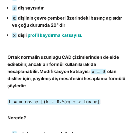
diş sayısıdır,
z
dişlinin çevre çemberi üzerindeki basınç açısıdır
α
ve çoğu durumda 20°'dir
dişli
profil kaydırma katsayısı.
x
Ortak normalin uzunluğu CAD çizimlerinden de elde
edilebilir, ancak bir formül kullanılarak da
hesaplanabilir. Modifikasyon katsayısı
olan
x = 0
dişliler için, yayılmış diş mesafesini hesaplama formülü
şöyledir:
L = m cos α [(k - 0.5)π + z inv α]
Nerede?