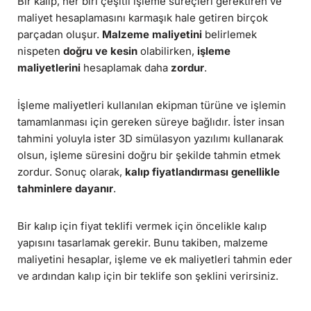
Bir kalıp, her biri çeşitli işleme süreçleri gerektiren ve
maliyet hesaplamasını karmaşık hale getiren birçok
parçadan oluşur.
Malzeme maliyetini
belirlemek
nispeten
doğru ve kesin
olabilirken,
işleme
maliyetlerini
hesaplamak daha
zordur
.
İşleme maliyetleri kullanılan ekipman türüne ve işlemin
tamamlanması için gereken süreye bağlıdır. İster insan
tahmini yoluyla ister 3D simülasyon yazılımı kullanarak
olsun, işleme süresini doğru bir şekilde tahmin etmek
zordur. Sonuç olarak,
kalıp fiyatlandırması genellikle
tahminlere dayanır
.
Bir kalıp için fiyat teklifi vermek için öncelikle kalıp
yapısını tasarlamak gerekir. Bunu takiben, malzeme
maliyetini hesaplar, işleme ve ek maliyetleri tahmin eder
ve ardından kalıp için bir teklife son şeklini verirsiniz.