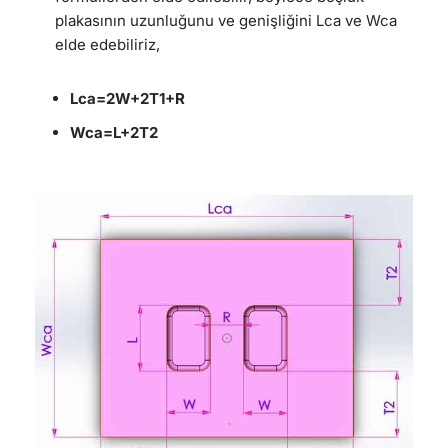
plakasının uzunluğunu ve genişliğini Lca ve Wca
elde edebiliriz,
Lca=2W+2T1+R
Wca=L+2T2