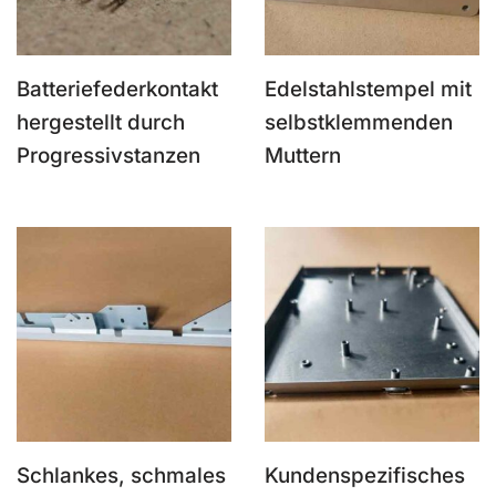
Batteriefederkontakt
Edelstahlstempel mit
hergestellt durch
selbstklemmenden
Progressivstanzen
Muttern
Schlankes, schmales
Kundenspezifisches