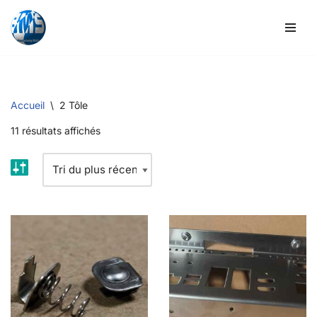
Skip
to
content
Accueil
\
2 Tôle
11 résultats affichés