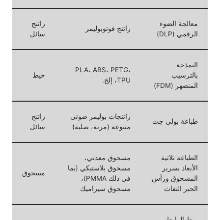
معالجة الضوء
راتنج
راتنج فوتوبوليمر
الرقمي (DLP)
سائل
النمذجة
PLA، ABS، PETG،
بالترسيب
خيط
TPU، إلخ.
المنصهر (FDM)
راتنجات بوليمر ضوئي
راتنج
طباعة بولي جت
متنوعة (مرنة، صلبة)
سائل
الطباعة ثلاثية
مسحوق معدني،
الأبعاد بسرير
مسحوق بلاستيكي (بما
مسحوق
المسحوق ورأس
في ذلك PMMA)،
الحبر النفاث
مسحوق سيراميك
ربط الرابط