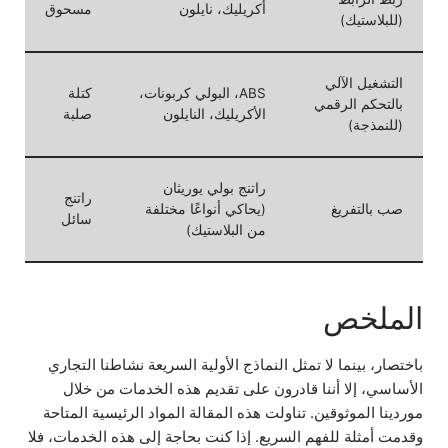
أكريليك، نايلون
مسحوق
(للبلاستيك)
التشغيل الآلي
ABS، البولي كربونات،
كتلة
بالتحكم الرقمي
الأكريليك، النايلون
صلبة
(للنمذجة)
راتنج بولي يوريثان
راتنج
صب بالتفريغ
(يحاكي أنواعًا مختلفة
سائل
من البلاستيك)
الملخص
باختصار، بينما لا تمثل النماذج الأولية السريعة نشاطنا التجاري
الأساسي، إلا أننا قادرون على تقديم هذه الخدمات من خلال
موردينا الموثوقين. تناولت هذه المقالة المواد الرئيسية المتاحة
وقدمت أمثلة للفهم السريع. إذا كنت بحاجة إلى هذه الخدمات، فلا