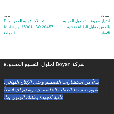
السابق
التالي
اختيار طريقتك: تفصيل القولبة
تحملات قولبة الحقن: DIN
بالحقن مقابل الطباعة ثلاثية
16901، ISO 20457، وإرشاداتنا
الأبعاد
العملية
شركة Boyan لحلول التصنيع المحدودة
بدءاً من استشارات التصميم وحتى الإنتاج النهائي،
نقوم بتبسيط العملية الخاصة بك، ونقدم لك قطعاً
عالية الجودة يمكنك الوثوق بها.