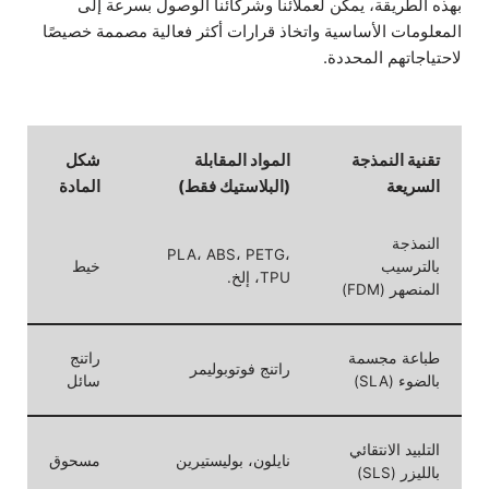
بهذه الطريقة، يمكن لعملائنا وشركائنا الوصول بسرعة إلى
المعلومات الأساسية واتخاذ قرارات أكثر فعالية مصممة خصيصًا
لاحتياجاتهم المحددة.
تقنية النمذجة
المواد المقابلة
شكل
السريعة
(البلاستيك فقط)
المادة
النمذجة
PLA، ABS، PETG،
بالترسيب
خيط
TPU، إلخ.
المنصهر (FDM)
طباعة مجسمة
راتنج
راتنج فوتوبوليمر
بالضوء (SLA)
سائل
التلبيد الانتقائي
نايلون، بوليستيرين
مسحوق
بالليزر (SLS)