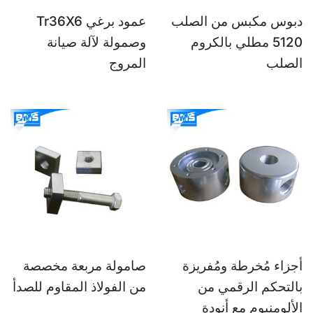
دبوس مكبس من الصلب
عمود برغي Tr36X6
5120 مطلي بالكروم
وصمولة لآلة صيانة
الصلب
المروج
أجزاء مُخرطة ومُفريزة
صامولة مربعة مخصصة
بالتحكم الرقمي من
من الفولاذ المقاوم للصدأ
الألومنيوم مع أنودة