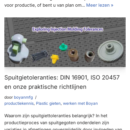
voor productie, of bent u van plan om...
Meer lezen »
Spuitgietoleranties: DIN 16901, ISO 20457
en onze praktische richtlijnen
door
boyanmfg
productiekennis
,
Plastic gieten
,
werken met Boyan
Waarom zijn spuitgiettoleranties belangrijk? In het
productieproces van spuitgegoten onderdelen zijn
variaties in afmetingen onvermijdelijk door invloeden van