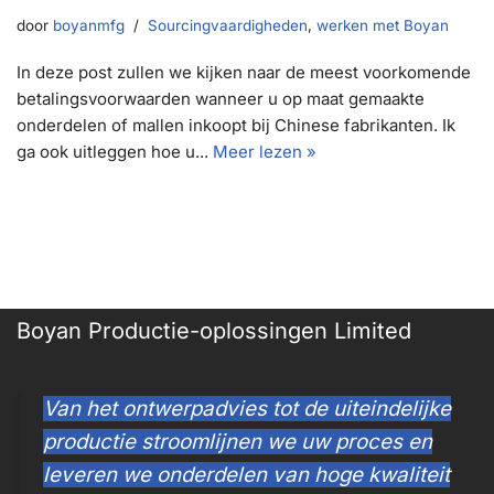
door
boyanmfg
Sourcingvaardigheden
,
werken met Boyan
In deze post zullen we kijken naar de meest voorkomende
betalingsvoorwaarden wanneer u op maat gemaakte
onderdelen of mallen inkoopt bij Chinese fabrikanten. Ik
ga ook uitleggen hoe u...
Meer lezen »
Boyan Productie-oplossingen Limited
Van het ontwerpadvies tot de uiteindelijke
productie stroomlijnen we uw proces en
leveren we onderdelen van hoge kwaliteit