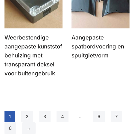
Weerbestendige
Aangepaste
aangepaste kunststof
spatbordvoering en
behuizing met
spuitgietvorm
transparant deksel
voor buitengebruik
1
2
3
4
...
6
7
8
→