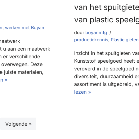
van het spuitgie
van plastic speel
en
,
werken met Boyan
door
boyanmfg
productiekennis
,
Plastic gieten
 maatwerk
at u aan een maatwerk
Inzicht in het spuitgieten v
jn er verschillende
Kunststof speelgoed heeft e
te overwegen. Deze
veroverd in de speelgoedi
 juiste materialen,
diversiteit, duurzaamheid en
n »
assortiment is uitgebreid, 
lezen »
Volgende »