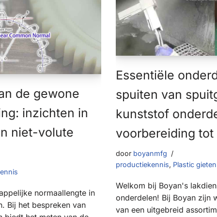
Essentiële onderd
van de gewone
spuiten van spui
ng: inzichten in
kunststof onderd
n niet-volute
voorbereiding tot
door
boyanmfg
productiekennis
,
Plastic gieten
kennis
Welkom bij Boyan's lakdien
ppelijke normaallengte in
onderdelen! Bij Boyan zijn 
. Bij het bespreken van
van een uitgebreid assortim