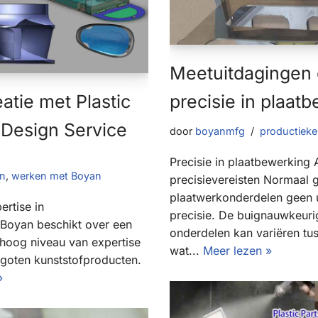
Meetuitdagingen 
atie met Plastic
precisie in plaat
 Design Service
door
boyanmfg
productieke
Precisie in plaatbewerking
en
,
werken met Boyan
precisievereisten Normaal 
plaatwerkonderdelen geen u
ertise in
precisie. De buignauwkeuri
 Boyan beschikt over een
onderdelen kan variëren tu
 hoog niveau van expertise
wat...
Meer lezen »
egoten kunststofproducten.
»