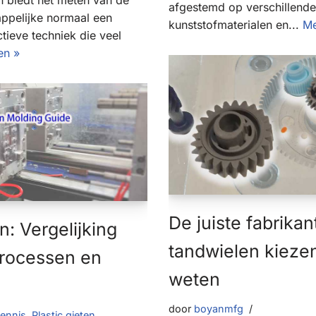
 biedt het meten van de
afgestemd op verschillende
ppelijke normaal een
kunststofmaterialen en...
Me
tieve techniek die veel
en »
De juiste fabrikan
n: Vergelijking
tandwielen kieze
processen en
weten
door
boyanmfg
kennis
,
Plastic gieten