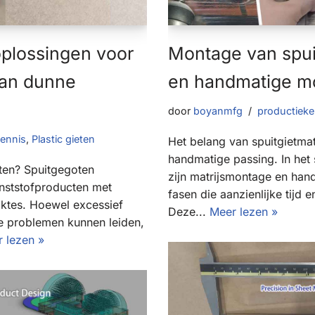
oplossingen voor
Montage van spui
van dunne
en handmatige m
door
boyanmfg
productieke
kennis
,
Plastic gieten
Het belang van spuitgietma
handmatige passing. In het
ten? Spuitgegoten
zijn matrijsmontage en han
unststofproducten met
fasen die aanzienlijke tijd 
ktes. Hoewel excessief
Deze...
Meer lezen »
e problemen kunnen leiden,
 lezen »