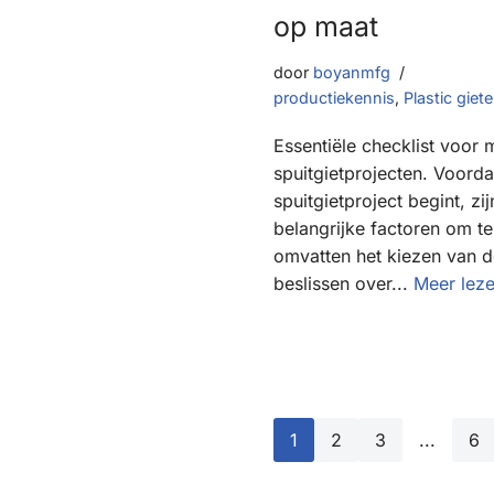
op maat
door
boyanmfg
productiekennis
,
Plastic giet
Essentiële checklist voor
spuitgietprojecten. Voord
spuitgietproject begint, zi
belangrijke factoren om 
omvatten het kiezen van de
beslissen over...
Meer leze
1
2
3
...
6