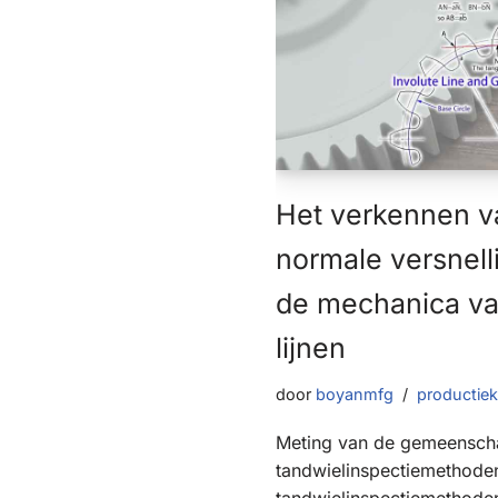
Het verkennen 
normale versnelli
de mechanica va
lijnen
door
boyanmfg
productie
Meting van de gemeenscha
tandwielinspectiemethoden