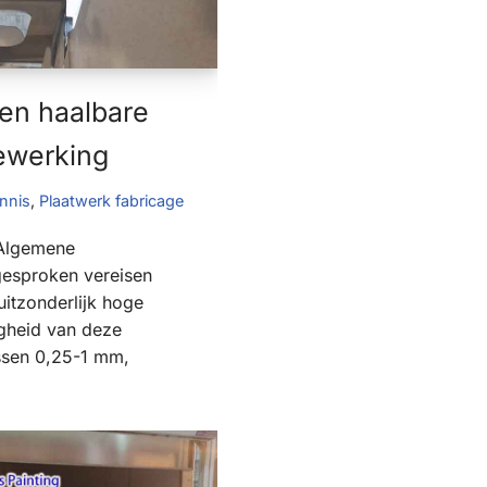
en haalbare
bewerking
nnis
,
Plaatwerk fabricage
 Algemene
gesproken vereisen
itzonderlijk hoge
gheid van deze
ssen 0,25-1 mm,