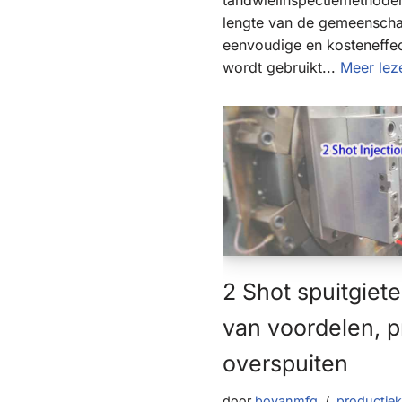
tandwielinspectiemethoden
lengte van de gemeenscha
eenvoudige en kosteneffec
wordt gebruikt...
Meer lez
2 Shot spuitgiete
van voordelen, 
overspuiten
door
boyanmfg
productie