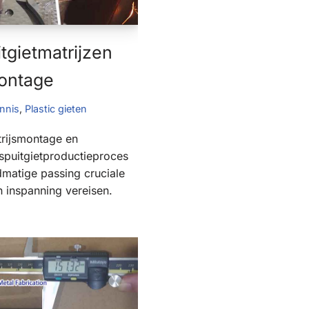
tgietmatrijzen
ontage
nnis
,
Plastic gieten
trijsmontage en
 spuitgietproductieproces
dmatige passing cruciale
en inspanning vereisen.