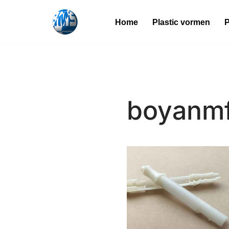
Home
Plastic vormen
P
Overslaan
naar
inhoud
boyanm