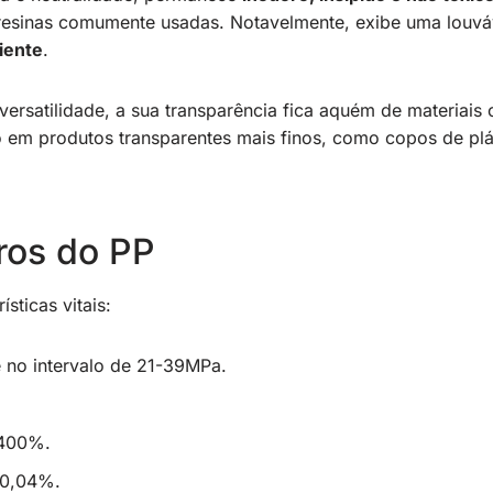
s resinas comumente usadas. Notavelmente, exibe uma louv
iente
.
versatilidade, a sua transparência fica aquém de materia
o em produtos transparentes mais finos, como copos de plás
ros do PP
sticas vitais:
e no intervalo de 21-39MPa.
 400%.
-0,04%.