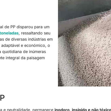
al de PP disparou para um
 toneladas
, ressaltando seu
as de diversas indústrias em
 adaptável e económico, o
a quotidiana de inúmeras
e integral da paisagem
PP
ça e neutralidade, permanece
inodoro, insípido e não tóxic