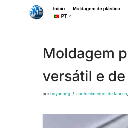
Início
Moldagem de plástico
Saltar
PT
para
o
conteúdo
Moldagem po
versátil e d
por
boyanmfg
conhecimentos de fabrico