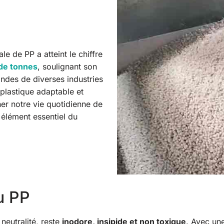
 de PP a atteint le chiffre
 de tonnes
, soulignant son
ndes de diverses industries
 plastique adaptable et
ner notre vie quotidienne de
n élément essentiel du
u PP
neutralité, reste
inodore, insipide et non toxique
. Avec un