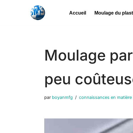
Accueil
Moulage du plas
Skip
to
content
Moulage par 
peu coûteus
par
boyanmfg
connaissances en matière 