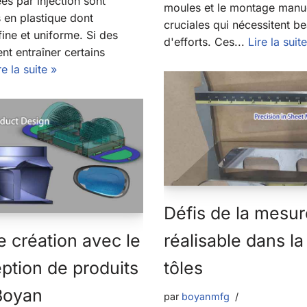
es par injection sont
moules et le montage manue
 en plastique dont
cruciales qui nécessitent 
fine et uniforme. Si des
d'efforts. Ces...
Lire la suit
nt entraîner certains
re la suite »
Défis de la mesur
e création avec le
réalisable dans la
ption de produits
tôles
Boyan
par
boyanmfg