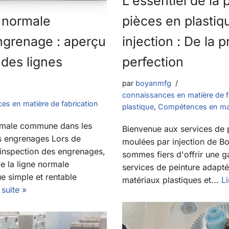
L'essentiel de la 
a normale
pièces en plastiq
grenage : aperçu
injection : De la p
des lignes
perfection
par
boyanmfg
connaissances en matière de f
es en matière de fabrication
plastique
,
Compétences en mat
rmale commune dans les
Bienvenue aux services de 
s engrenages Lors de
moulées par injection de B
inspection des engrenages,
sommes fiers d'offrir une
e la ligne normale
services de peinture adapté
 simple et rentable
matériaux plastiques et...
Li
 suite »