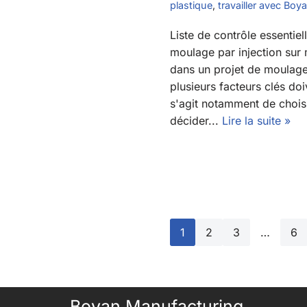
plastique
,
travailler avec Boy
Liste de contrôle essentiel
moulage par injection sur
dans un projet de moulage
plusieurs facteurs clés doi
s'agit notamment de chois
décider...
Lire la suite »
1
2
3
…
6
Boyan Manufacturing