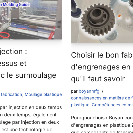
ection :
Choisir le bon fab
essus et
d'engrenages en 
c le surmoulage
qu'il faut savoir
par
boyanmfg
fabrication
,
Moulage plastique
connaissances en matière de f
plastique
,
Compétences en mat
par injection en deux temps
en deux temps, également
Pourquoi choisir Boyan co
age par injection en deux
d'engrenages en plastique 
 est une technologie de
que composants de transmis