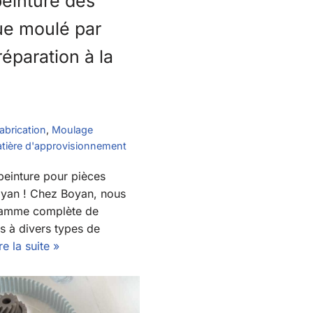
peinture des
ue moulé par
réparation à la
abrication
,
Moulage
ière d'approvisionnement
peinture pour pièces
oyan ! Chez Boyan, nous
 gamme complète de
s à divers types de
re la suite »