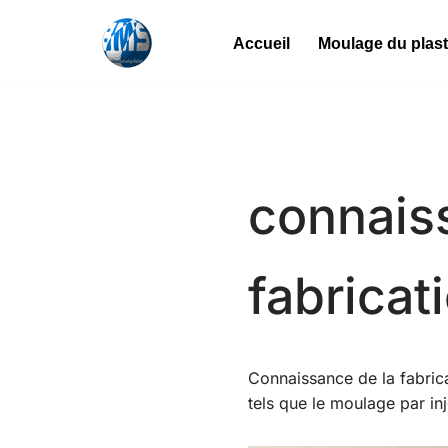
Accueil
Moulage du plas
Skip
to
content
connais
fabricat
Connaissance de la fabrica
tels que le moulage par inj