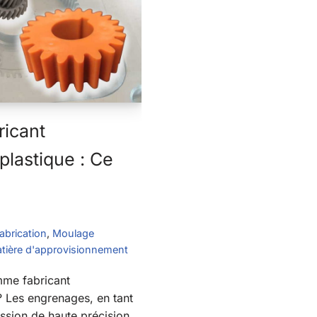
ricant
plastique : Ce
abrication
,
Moulage
ière d'approvisionnement
mme fabricant
? Les engrenages, en tant
sion de haute précision,