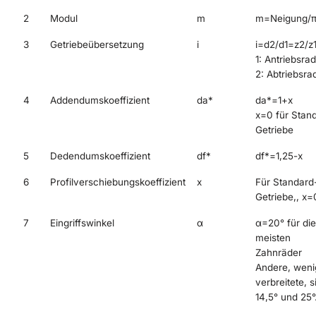
2
Modul
m
m=Neigung/
3
Getriebeübersetzung
i
i=d2/d1=z2/z
1: Antriebsra
2: Abtriebsra
4
Addendumskoeffizient
da*
da*=1+x
x=0 für Stan
Getriebe
5
Dedendumskoeffizient
df*
df*=1,25-x
6
Profilverschiebungskoeffizient
x
Für Standard
Getriebe,, x=
7
Eingriffswinkel
α
α=20° für die
meisten
Zahnräder
Andere, weni
verbreitete, s
14,5° und 25°