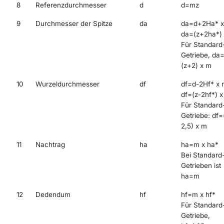
8
Referenzdurchmesser
d
d=mz
9
Durchmesser der Spitze
da
da=d+2Ha* x
da=(z+2ha*)
Für Standard
Getriebe, da
(z+2) x m
10
Wurzeldurchmesser
df
df=d-2Hf* x 
df=(z-2hf*) 
Für Standard
Getriebe: df=
2,5) x m
11
Nachtrag
ha
ha=m x ha*
Bei Standard
Getrieben ist
ha=m
12
Dedendum
hf
hf=m x hf*
Für Standard
Getriebe,