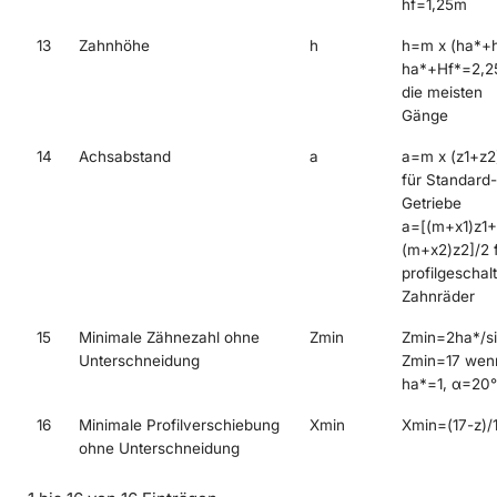
hf=1,25m
13
Zahnhöhe
h
h=m x (ha*+h
ha*+Hf*=2,25
die meisten
Gänge
14
Achsabstand
a
a=m x (z1+z2
für Standard-
Getriebe
a=[(m+x1)z1+
(m+x2)z2]/2 
profilgeschal
Zahnräder
15
Minimale Zähnezahl ohne
Zmin
Zmin=2ha*/s
Unterschneidung
Zmin=17 wen
ha*=1, α=20°
16
Minimale Profilverschiebung
Xmin
Xmin=(17-z)/
ohne Unterschneidung