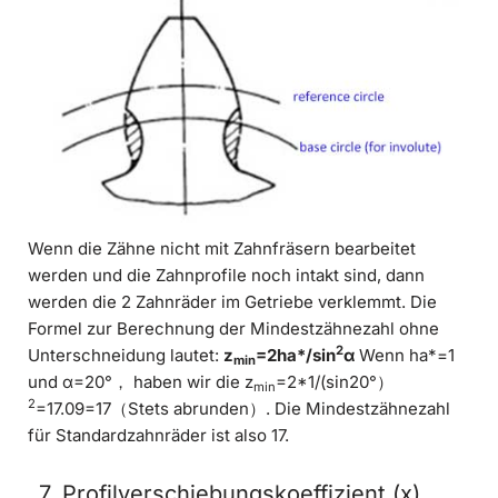
Wenn die Zähne nicht mit Zahnfräsern bearbeitet
werden und die Zahnprofile noch intakt sind, dann
werden die 2 Zahnräder im Getriebe verklemmt. Die
Formel zur Berechnung der Mindestzähnezahl ohne
2
Unterschneidung lautet:
z
=2ha*/sin
α
Wenn ha*=1
min
und α=20°， haben wir die z
=2*1/(sin20°）
min
2
=17.09=17（Stets abrunden）. Die Mindestzähnezahl
für Standardzahnräder ist also 17.
7. Profilverschiebungskoeffizient (x)