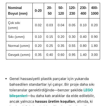
Nominal
20-
50-
120-
230-
400-
0-20
Boyut (mm)
50
120
230
400
1000
Çok sıkı
0.02
0.03
0.04
0.05
0.10
0.20
(±mm)
Sıkı (±mm)
0.10
0.15
0.20
0.30
0.40
0.90
Normal (±mm)
0.20
0.25
0.35
0.55
0.80
1.80
Gevşek (±mm)
0.35
0.40
0.60
0.95
1.40
3.00
Genel hassasiyetli plastik parçalar için yukarıda
bahsedilen standartlar iyi çalışır. Bir proje daha sıkı
toleranslar gerektirdiğinde—benzer şekilde
LEGO
bileşenleri
—bu daha katı aralıklar da elde edilebilir,
ancak yalnızca
hassas üretim koşulları
, altında, ki