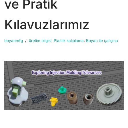
ve Pratik
Kılavuzlarımız
boyanmfg
üreti̇m bi̇lgi̇si̇
,
Plastik kalıplama
,
Boyan ile çalışma