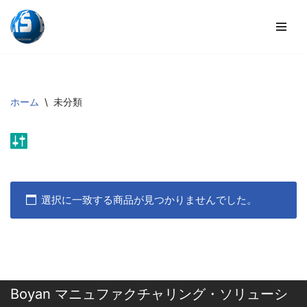
コ
ン
テ
ン
ツ
ホーム
\
未分類
へ
ス
キ
ッ
プ
選択に一致する商品が見つかりませんでした。
Boyan マニュファクチャリング・ソリューシ