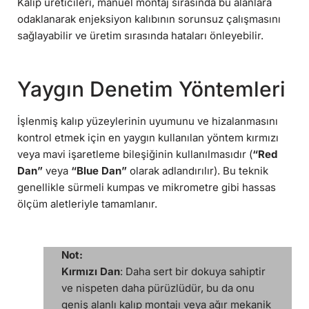
Kalıp üreticileri, manuel montaj sırasında bu alanlara
odaklanarak enjeksiyon kalıbının sorunsuz çalışmasını
sağlayabilir ve üretim sırasında hataları önleyebilir.
Yaygın Denetim Yöntemleri
İşlenmiş kalıp yüzeylerinin uyumunu ve hizalanmasını
kontrol etmek için en yaygın kullanılan yöntem kırmızı
veya mavi işaretleme bileşiğinin kullanılmasıdır (
“Red
Dan”
veya
“Blue Dan”
olarak adlandırılır). Bu teknik
genellikle sürmeli kumpas ve mikrometre gibi hassas
ölçüm aletleriyle tamamlanır.
Not:
Kırmızı Dan
: Daha sert bir dokuya sahiptir
ve nispeten daha pürüzlüdür, bu da onu
geniş alanlı kalıp montajı veya ağır mekanik