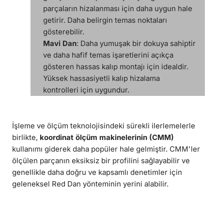
parçaların hizalanması için daha uygun hale
getirir. Daha belirgin temas noktaları
gösterebilir.
Mavi Dan
: Daha yumuşak bir dokuya sahiptir
ve daha hafif temas işaretlerini açıkça
gösteren hassas kalıp montajı için idealdir.
Yüksek hassasiyetli kalıp hizalama
kontrolleri için uygundur.
İşleme ve ölçüm teknolojisindeki sürekli ilerlemelerle
birlikte,
koordinat ölçüm makinelerinin (CMM)
kullanımı giderek daha popüler hale gelmiştir. CMM'ler
ölçülen parçanın eksiksiz bir profilini sağlayabilir ve
genellikle daha doğru ve kapsamlı denetimler için
geleneksel Red Dan yönteminin yerini alabilir.