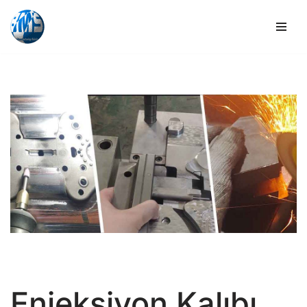
İçeriğe
geç
Enjeksiyon Kalıbı