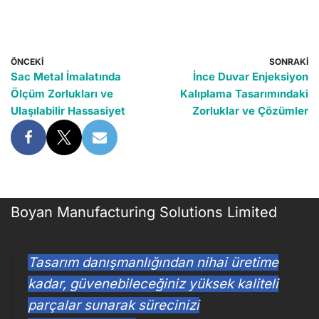
ÖNCEKI
SONRAKI
Sac Metal İmalatında
İnce Duvar Enjeksiyon
Ölçüm Zorlukları ve
Kalıplama Tasarımındaki
Ulaşılabilir Hassasiyet
Zorluklar ve Çözümler
Boyan Manufacturing Solutions Limited
Tasarım danışmanlığından nihai üretime
kadar, güvenebileceğiniz yüksek kaliteli
parçalar sunarak sürecinizi