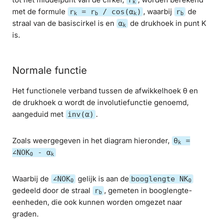
k
met de formule
, waarbij
de
r
= r
/ cos(α
)
r
k
b
k
b
straal van de basiscirkel is en
de drukhoek in punt K
α
k
is.
Normale functie
Het functionele verband tussen de afwikkelhoek θ en
de drukhoek α wordt de involutiefunctie genoemd,
aangeduid met
.
inv(α)
Zoals weergegeven in het diagram hieronder,
θ
=
k
∠NOK
- α
0
k
Waarbij de
gelijk is aan de
∠NOK
booglengte NK
0
0
gedeeld door de straal
, gemeten in booglengte-
r
b
eenheden, die ook kunnen worden omgezet naar
graden.