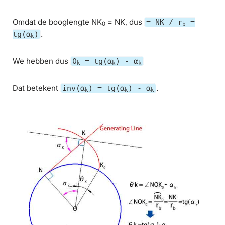
Omdat de booglengte NK
= NK, dus
= NK / r
=
0
b
.
tg(α
)
k
We hebben dus
θ
= tg(α
) - α
k
k
k
Dat betekent
.
inv(α
) = tg(α
) - α
k
k
k