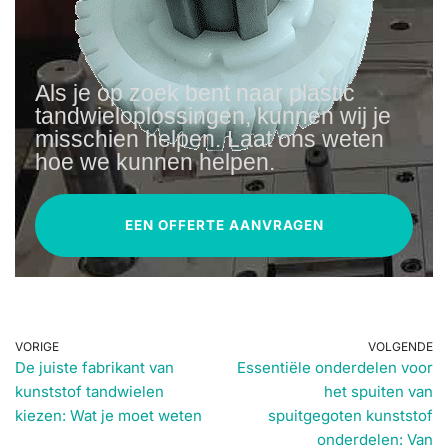
Als je op zoek bent naar plastic
tandwieloplossingen, kunnen wij je
misschien helpen. Laat ons weten
hoe we kunnen helpen.
EEN OFFERTE AANVRAGEN
VORIGE
VOLGENDE
De juiste fabrikant van
Essentiële onderdelen voor
kunststof tandwielen
het spuiten van
kiezen: Wat je moet weten
spuitgegoten kunststof
onderdelen: Van