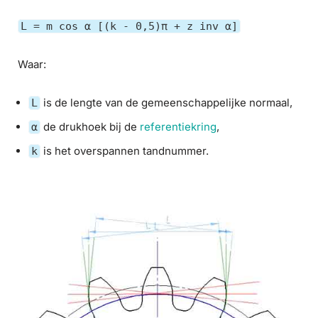
L = m cos α [(k - 0,5)π + z inv α]
Waar:
is de lengte van de gemeenschappelijke normaal,
L
de drukhoek bij de
referentiekring
,
α
is het overspannen tandnummer.
k