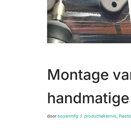
Montage van
handmatige
door
boyanmfg
productiekennis
,
Plasti