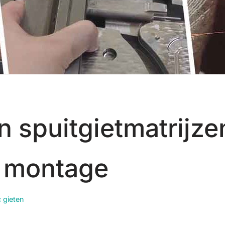
 spuitgietmatrijze
 montage
c gieten