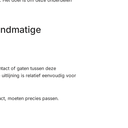
n. Het doel is om deze onderdelen
handmatige
ntact of gaten tussen deze
uitlijning is relatief eenvoudig voor
uct, moeten precies passen.